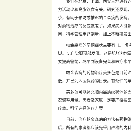
我们在北京、上海、西安三地进行的
力活动少和高脂饮食有关。研究还发现
茶，有助于预防或推迟帕金森病的发病。“
对药物治疗的反应就差了。如果病人能
用，科学管理用药剂量，加上不断研发出
帕金森病的早期症状主要有 :1.一侧
脚。 3.自觉颈项部发僵。这是肌张力
要提高警惕，尽早到设备完善和医疗水
帕金森病的药物治疗美多芭是目前治疗
低，并已列入医保药物目录。有条件的
美多芭可以补充脑内黑质纹状体多巴胺
况调整用量。患者及家属一定要严格按医
疗效。科学选择治疗方案
目前，治疗帕金森病的方法有
药物治
后，所有的患者都应该先采用严格的内