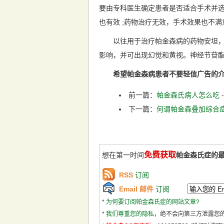
要由专科医生确定患者是否适合手术并
也有效 ;药物治疗无效，手术效果也不
以往用于治疗帕金森病的药物安坦，仍
影响，并可出现幻觉和黄视。神经节苷
希望帕金森病患者不要轻信广告的
前一篇：
帕金森氏病人怎么吃
下一篇：
何谓帕金森叠加综合
免费获取
想在第一时间
帕金森氏症的
RSS
订阅
Email 邮件
订阅
*
为何要订阅帕金森氏症的网站文章?
*
我们尊重您的隐私
，绝不会向第三方泄露您