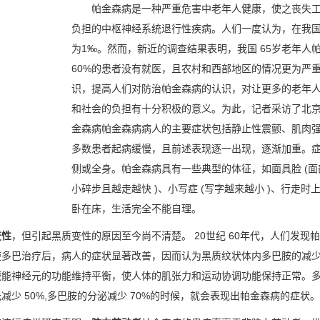
帕金森病是一种严重危害中老年人健康，使之丧失工
负担的中枢神经系统退行性疾病。人们一度认为，在我国
为1‰。然而，新近的调查结果表明，我国 65岁老年人帕金
60%的患者没有就医，且农村和西部地区的情况更为严
识，提高人们对防治帕金森病的认识，对让更多的老年
和社会的负担有十分积极的意义。为此，记者采访了北
金森病帕金森病病人的主要症状包括静止性震颤、肌肉
多数患者起病缓慢，且前述表现逐一出现，逐渐加重。
侧或全身。帕金森病具有一些典型的体征，如面具脸 (面部
小碎步且越走越快 )、小写症 (写字越来越小 )、行走
卧在床，生活完全不能自理。
变性
，但引起黑质变性的原因至今尚不清楚。 20世纪 60年代，人们发
旋多巴治疗后，病人的症状显著改善，因而认为黑质纹状体内多巴胺的减
碱能神经元的功能维持平衡，使人体的肌张力和运动协调功能保持正常。
少 50%,多巴胺的分泌减少 70%的时候，就会表现出帕金森病的症状。