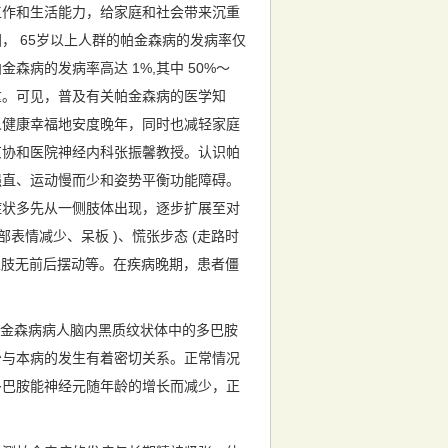
作和生活能力，给家庭和社会带来沉重
， 65岁以上人群的帕金森病的发病率仅
森病的发病率高达 1%,其中 50%～
重。可见，普及有关帕金森病的医学知
人健康幸福地安度晚年，同时也减轻家庭
京协和医院神经内科张振馨教授。认识帕
强直、运动慢而少和姿势平衡功能障碍。
症状多先从一侧肢体出现，逐步扩展至对
表情减少、呆板 )、慌张步态 (走路时
时上肢无前后摆动等。在疾病晚期，患者僵
现帕金森病病人脑内黑质纹状体中的多巴胺
少与本病的发生有着密切关系。正常情况
多巴胺能神经元随年龄的增长而减少，正