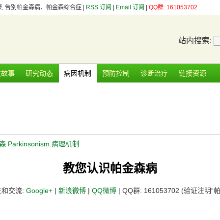
健康, 告别帕金森病、帕金森综合症 |
RSS 订阅
|
Email 订阅
|
QQ群: 161053702
站内搜索:
友故事
研究动态
病因机制
预防控制
诊断治疗
链接资源
 Parkinsonism 病理机制
教您认识帕金森病
注和交流:
Google+
|
新浪微博
|
QQ微博
| QQ群: 161053702 (验证注明“帕