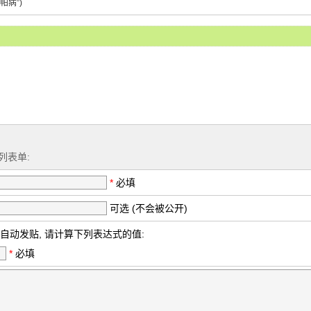
帕病”)
列表单:
*
必填
可选 (不会被公开)
自动发贴, 请计算下列表达式的值:
*
必填