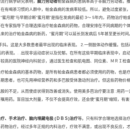
流行病学研究表明，
脑力劳动者
帕金森病的患病率高于非脑力劳动者。
，在有喝茶习惯的人群中，帕金森病的发病率较低。所以，避免过度紧张
蜜月期”与早期诊断“蜜月期”是指在发病的最初 3～ 5年内，药物治疗帕
够在专家指导下合理选择治疗帕金森病的药物，合理安排在不同病期的个
来的治疗帕金森病的新药，“蜜月期”可以延长到发病后 5年甚至更长时间
手抖。这是大多数患者最早出现的临床表现。 2.一侧肢体动作缓慢。包
增高的表现。. .出现非运动症状以及忧郁。在所有这些早期临床表现中，
平较高的医院神经内科就诊，通过医生检查和肌电图、同位素、ＭＲＩ检
帕金森病的基本药物，是所有帕金森病患者都必须使用的药物，也是疗效
早期患者，也可先用神经营养药和多巴胺受体激动剂治疗。但这些药物价
的不足，从而使症状得到改善或消失。使用美多芭治疗要注意 :用药一
嘱用药。盲目加大剂量，不仅不会提高疗效，还会使“蜜月期”缩短，有害
疗、手术治疗、脑内埋藏电极 (ＤＢＳ)治疗
等。只有科学合理地选择治
科药物治疗。经过多年正规的内科治疗，疗效不满意，或出现不良反应，