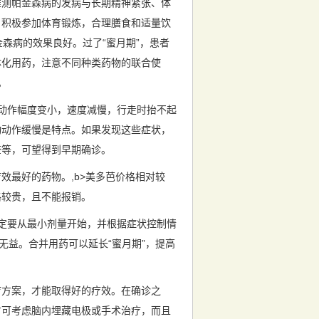
推测帕金森病的发病与长期精神紧张、体
，积极参加体育锻炼，合理膳食和适量饮
金森病的效果良好。过了“蜜月期”，患者
体化用药，注意不同种类药物的联合使
。
括动作幅度变小，速度减慢，行走时抬不起
启动动作缓慢是特点。如果发现这些症状，
查等，可望得到早期确诊。
最好的药物。,b>美多芭价格相对较
格较贵，且不能报销。
定要从最小剂量开始，并根据症状控制情
无益。合并用药可以延长“蜜月期”，提高
疗方案，才能取得好的疗效。在确诊之
才可考虑脑内埋藏电极或手术治疗，而且