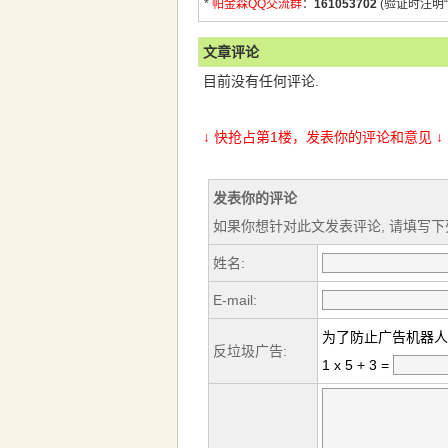
*
帕金森QQ交流群
：
161053702
(验证时注明“
文章评论
目前没有任何评论.
↓ 快抢占第1楼，发表你的评论和意见 ↓
发表你的评论
如果你想针对此文发表评论, 请填写下
姓名:
E-mail:
为了防止广告机器人
反垃圾广告:
1 x 5 + 3 =