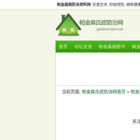
帕金森病防治资料网
: 珍爱生命, 积极预防, 拥有
首页
论坛交流
帕金森病图书
病
当前页面:
帕金森氏症防治网首页
»
帕金森
关