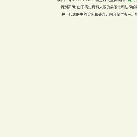
版权所有 ©
2007-2026 帕金森氏症资料网 |
首页
特别声明:
由于病史资料来源的局限性和法律的
并不代表医生的诊断和处方，内容仅供参考。