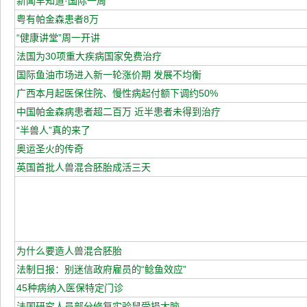
新闻早知道·国际一周
粤有帕金森患者8万
“健康讲堂”周一开讲
法国为30项重大疾病国家免费治疗
国际鱼油市场进入新一轮涨价期 发展不均衡
广西本月起医保住院、慢性病起付额下调约50%
中国帕金森病患者超二百万 近半患者未得到治疗
“半兽人”真的来了
奥运圣火的传奇
英国首批人兽混合胚胎成活三天
为什么要造人兽混合胚胎
法制日报：别迷信政府雇员的“鲶鱼效应”
45种病纳入医保特定门诊
法国研究人员部分修复实验鼠受损大脑