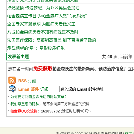
点燃激情 传递梦想：为０８奥运会加油
帕金森病宣传日:为帕金森病人煲"心灵鸡汤"
全国专家齐聚昆明 为脑病患者做义工
八成帕金森病患者不知有病就医不及时
法国医疗保障：高报销高覆盖 甜了百姓苦了政府
承载期望的“星”：星形胶质细胞
发表新主题
共
48
页, 当前第
免费获取
想在第一时间
帕金森氏症的最新新闻、预防治疗信息
？立
RSS
订阅
Email 邮件
订阅
*
为何要订阅帕金森氏症的网站文章?
*
我们尊重您的隐私
，绝不会向第三方泄露您的资料
*
帕金森QQ交流群
：
161053702
(验证时注明“帕病”)