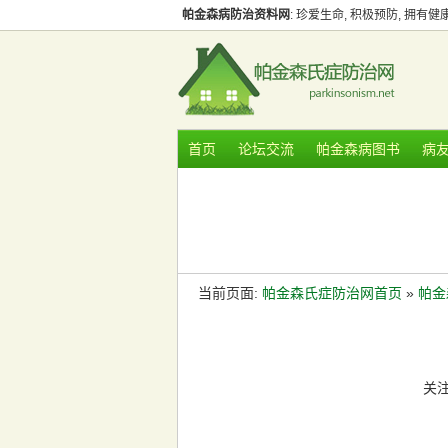
帕金森病防治资料网
: 珍爱生命, 积极预防, 拥有
首页
论坛交流
帕金森病图书
病
当前页面:
帕金森氏症防治网首页
»
帕金森
关