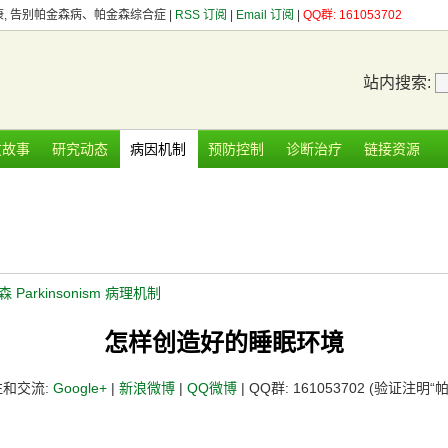
健康, 告别帕金森病、帕金森综合症 |
RSS 订阅
|
Email 订阅
|
QQ群: 161053702
站内搜索:
友故事
研究动态
病因机制
预防控制
诊断治疗
链接资源
 Parkinsonism 病理机制
怎样创造好的睡眠环境
注和交流:
Google+
|
新浪微博
|
QQ微博
| QQ群: 161053702 (验证注明“帕