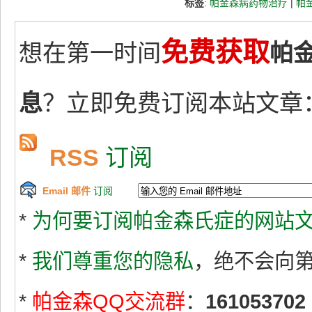
标签
:
帕金森病药物治疗
|
帕
免费获取
想在第一时间
帕
息
？立即免费订阅本站文章
RSS
订阅
Email 邮件
订阅
*
为何要订阅帕金森氏症的网站文
*
我们尊重您的隐私
，绝不会向
*
帕金森QQ交流群
：
161053702