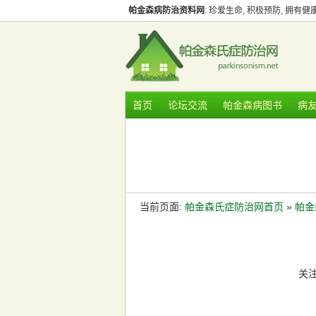
帕金森病防治资料网
: 珍爱生命, 积极预防, 拥有
首页
论坛交流
帕金森病图书
病
当前页面:
帕金森氏症防治网首页
»
帕金森
关