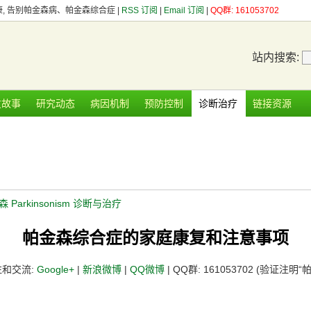
健康, 告别帕金森病、帕金森综合症 |
RSS 订阅
|
Email 订阅
|
QQ群: 161053702
站内搜索:
友故事
研究动态
病因机制
预防控制
诊断治疗
链接资源
 Parkinsonism 诊断与治疗
帕金森综合症的家庭康复和注意事项
注和交流:
Google+
|
新浪微博
|
QQ微博
| QQ群: 161053702 (验证注明“帕