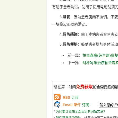
有助于患者洗浴。刮胡子使用电动刮须
3.
进餐：
因为患者肌肉不协调，不要
一块橡皮垫以防滑动。
4
.预防感染
：由于本病患者容易患支
5.
预防便秘
：鼓励患者增加身体活动
前一篇：
帕金森病(综合症)
下一篇：
阿朴吗啡治疗帕金森病
免费获取
想在第一时间
帕金森氏症的
RSS
订阅
Email 邮件
订阅
*
为何要订阅帕金森氏症的网站文章?