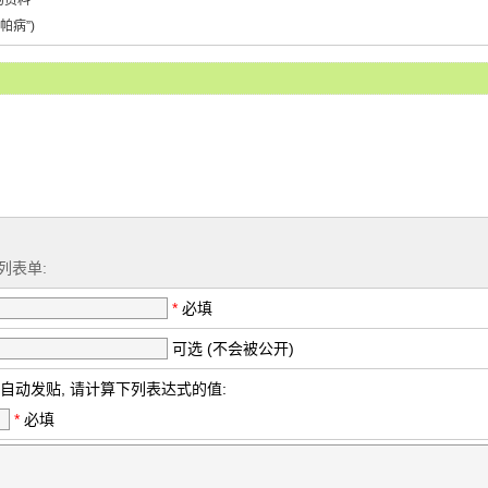
的资料
帕病”)
列表单:
*
必填
可选 (不会被公开)
自动发贴, 请计算下列表达式的值:
*
必填