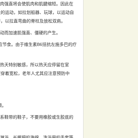
肉强直将会使肌肉和肌腱缩短。因此在
量的运动，如拉划船器、玩球，以运动自
习，以拉直弯曲的脊柱及放松双肩。
动而加速肌强直、僵硬的产生。
应节食。由于维生素B6拮抗左施多巴的疗
热天特别敏感，所以热天应停留在室
要穿着宽松，老年人尤其应注意预防中
顾。
系鞋带的鞋子，不要用橡胶或生胶底的
淋浴。长握把的海绵、洗浴用的手套等