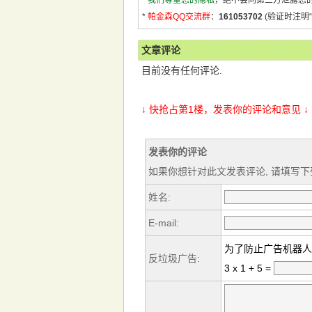
*
我们尊重您的隐私
，绝不会向第三方泄露您
*
帕金森QQ交流群
：
161053702
(验证时注明“
文章评论
目前没有任何评论.
↓ 快抢占第1楼，发表你的评论和意见 ↓
发表你的评论
如果你想针对此文发表评论, 请填写下
姓名:
E-mail:
为了防止广告机器人
反垃圾广告:
3 x 1 + 5 =