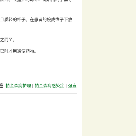
且质轻的杯子。在患者的碗成盘子下放
之而至。
已时才用通便药物。
签
:
帕金森病护理
|
帕金森病感染症
|
强直