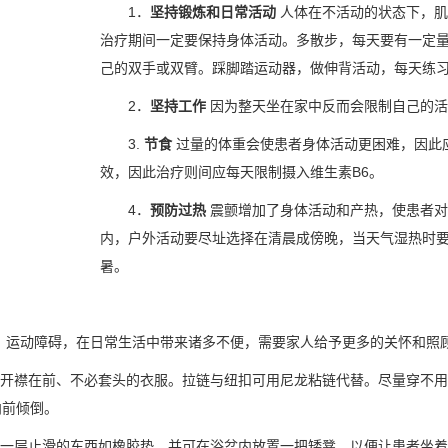
1．
坚持锻炼和日常活动
人体在不活动的状态下，肌
治疗期间一定要保持身体活动。多散步，每天要有一定
己的双手或双臂。踩脚踏运动器，做伸背活动，每天练
2．
坚持工作
因为整天坐在家中反而会限制自己的活
3.
节食
过量的体重会使患者身体活动更困难，因此
效，因此治疗则间应每天限制摄入维生素B6。
4．
预防过热
震颤增加了身体活动和产热，使患者对
内，户外活动要尽址选择在清晨成傍晚，当天气湿热时
暑。
动障碍，在日常生活中带来诸多不便，需要家人给予更多的关怀和照
开襟在前、不必套头的衣服。拉链与纽扣可用尼龙粘链代替。尽量穿不用
向前倾倒。
一层止滑的东西如橡胶垫，并可在浴盆内放置一把矮凳，以便让患者坐着