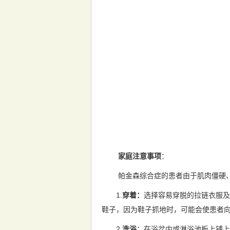
家庭注意事项
：
帕金森综合症的患者由于肌肉僵硬、运
1.
穿着：
选择容易穿脱的拉链衣服及
鞋子，因为鞋子抓地时，可能会使患者
2.
洗浴
：在浴盆内或淋浴池板上铺上