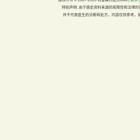
版权所有 ©
2007-2026 帕金森氏症资料网 |
首页
特别声明:
由于病史资料来源的局限性和法律的
并不代表医生的诊断和处方，内容仅供参考。