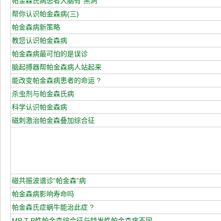
帕金森氏病患者大脑有“黑洞”
帮你认识帕金森病(三)
帕金森病新策略
教您认识帕金森病
帕金森病最可怕的是误诊
脑起搏器帮帕金森病人站起来
能改变帕金森病患者的命运 ?
杀虫剂与帕金森氏病
科学认识帕金森病
磁刺激治帕金森叠加综合征
磁共振波谱诊“帕金森”病
帕金森病影响寿命吗
帕金森氏症蜗牛能治此症 ?
MP T P性帕金森综合征与特发性帕金森病不同