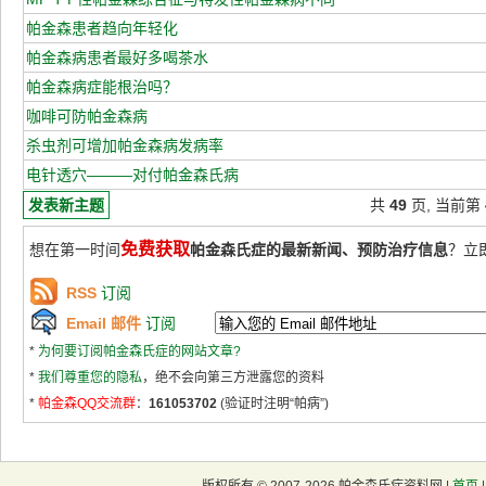
帕金森患者趋向年轻化
帕金森病患者最好多喝茶水
帕金森病症能根治吗？
咖啡可防帕金森病
杀虫剂可增加帕金森病发病率
电针透穴———对付帕金森氏病
发表新主题
共
49
页, 当前第
免费获取
想在第一时间
帕金森氏症的最新新闻、预防治疗信息
？立
RSS
订阅
Email 邮件
订阅
*
为何要订阅帕金森氏症的网站文章?
*
我们尊重您的隐私
，绝不会向第三方泄露您的资料
*
帕金森QQ交流群
：
161053702
(验证时注明“帕病”)