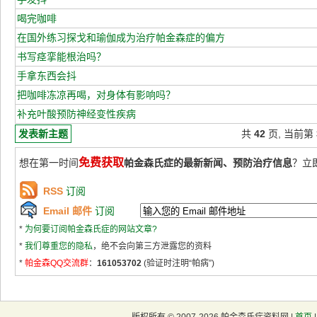
喝完咖啡
在国外练习探戈和瑜伽成为治疗帕金森症的偏方
书写痉挛能根治吗？
手拿东西会抖
把咖啡冻凉再喝，对身体有影响吗？
补充叶酸预防神经变性疾病
发表新主题
共
42
页, 当前第
免费获取
想在第一时间
帕金森氏症的最新新闻、预防治疗信息
？立
RSS
订阅
Email 邮件
订阅
*
为何要订阅帕金森氏症的网站文章?
*
我们尊重您的隐私
，绝不会向第三方泄露您的资料
*
帕金森QQ交流群
：
161053702
(验证时注明“帕病”)