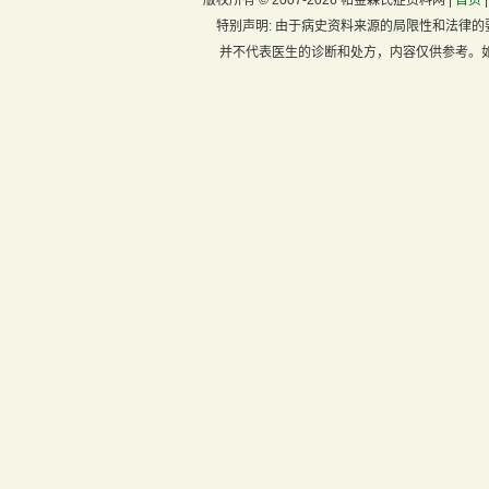
版权所有 ©
2007-2026 帕金森氏症资料网 |
首页
特别声明:
由于病史资料来源的局限性和法律的
并不代表医生的诊断和处方，内容仅供参考。