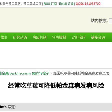
健康, 告别帕金森病、帕金森综合症 |
RSS 订阅
|
Email 订阅
|
QQ群: 161053702
站内搜索:
友故事
研究动态
病因机制
预防控制
诊断治疗
链接资源
帕金森 parkinsonism 预防与控制
» 经常吃草莓可降低帕金森病发病风险
经常吃草莓可降低帕金森病发病风险
Info
写道: