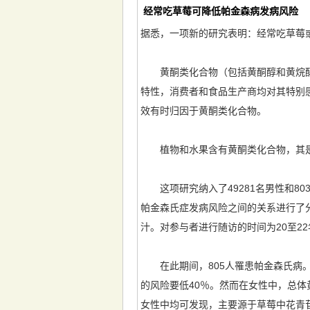
经常吃草莓可降低帕金森病发病风险
据悉，一项新的研究表明：经常吃草莓
黄酮类化合物（包括黄酮醇和黄烷醇）
特性，消费者和食品生产商均对其特别
效有时归因于黄酮类化合物。
植物和水果含有黄酮类化合物，其是
这项研究纳入了49281名男性和80
帕金森氏症发病风险之间的关系进行了
汁。对参与者进行随访的时间为20至22
在此期间，805人罹患帕金森氏病。
的风险要低40％。然而在女性中，总
女性中均可发现，主要源于草莓中花青