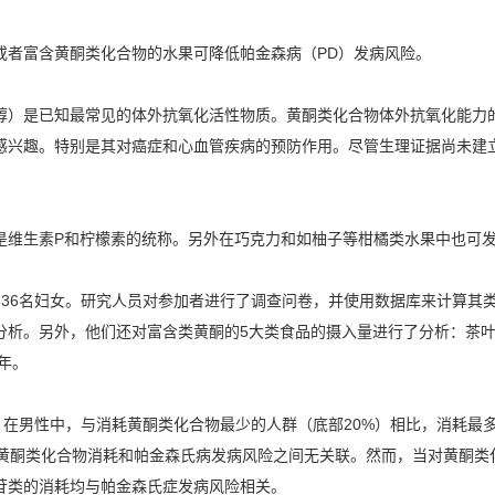
或者富含黄酮类化合物的水果可降低帕金森病（PD）发病风险。
是已知最常见的体外抗氧化活性物质。黄酮类化合物体外抗氧化能力的
感兴趣。特别是其对癌症和心血管疾病的预防作用。尽管生理证据尚未建
维生素P和柠檬素的统称。另外在巧克力和如柚子等柑橘类水果中也可
336名妇女。研究人员对参加者进行了调查问卷，并使用数据库来计算其
分析。另外，他们还对富含类黄酮的5大类食品的摄入量进行了分析：茶
年。
在男性中，与消耗黄酮类化合物最少的人群（底部20%）相比，消耗最多
体黄酮类化合物消耗和帕金森氏病发病风险之间无关联。然而，当对黄酮类
苷类的消耗均与帕金森氏症发病风险相关。