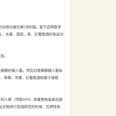
功效比维生素C和E强。鉴于这种医学
立，水果、蔬菜、茶、红葡萄酒的有益功
发现。
类黄酮的摄入量。然后对类黄酮摄入量和
叶、草莓、苹果、红葡萄酒和橙子或橙
的人群（顶部20%）其罹患帕金森氏病
化合物进行亚组研究的时候，在男性和