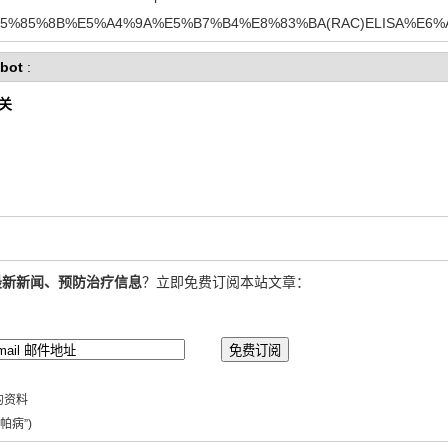
1%E5%85%8B%E5%A4%9A%E5%B7%B4%E8%83%BA(RAC)ELISA%E6
bot
:
相关
最新新闻、预防治疗信息
？立即免费订阅本站文章：
的资料
帕病”)