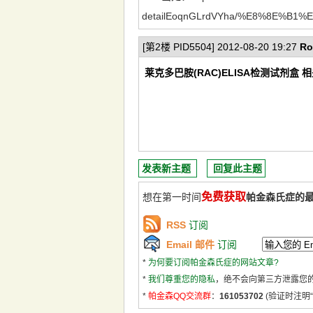
detailEoqnGLrdVYha/%E8%8E%B
[第2楼 PID5504] 2012-08-20 19:27
Ro
莱克多巴胺(RAC)ELISA检测试剂盒 
发表新主题
回复此主题
免费获取
想在第一时间
帕金森氏症的
RSS
订阅
Email 邮件
订阅
*
为何要订阅帕金森氏症的网站文章?
*
我们尊重您的隐私
，绝不会向第三方泄露您
*
帕金森QQ交流群
：
161053702
(验证时注明“