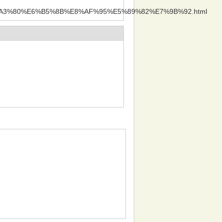
%A3%80%E6%B5%8B%E8%AF%95%E5%89%82%E7%9B%92.html