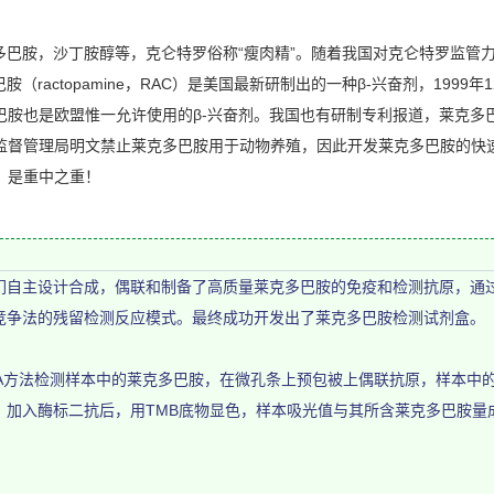
巴胺，沙丁胺醇等，克仑特罗俗称“瘦肉精”。随着我国对克仑特罗监管
（ractopamine，RAC）是美国最新研制出的一种β-兴奋剂，1999
巴胺也是欧盟惟一允许使用的β-兴奋剂。我国也有研制专利报道，莱克多
监督管理局明文禁止莱克多巴胺用于动物养殖，因此开发莱克多巴胺的快
）是重中之重！
自主设计合成，偶联和制备了高质量莱克多巴胺的免疫和检测抗原，通
竞争法的残留检测反应模式。最终成功开发出了莱克多巴胺检测试剂盒。
A方法检测样本中的莱克多巴胺，在微孔条上预包被上偶联抗原，样本中
，加入酶标二抗后，用TMB底物显色，样本吸光值与其所含莱克多巴胺量