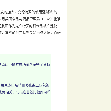
力度的加大，克伦特罗的使用逐渐减少，
年12月美国食品与药品管理局（FDA）批准
巴胺正作为克仑特罗的替代品被广泛使
速，准确的测定试剂盒是当务之急，而研
过免疫小鼠并成功筛选获得了其特
的莱克多巴胺将和微孔条上预包被
成负相关，与标准曲线比较即可得