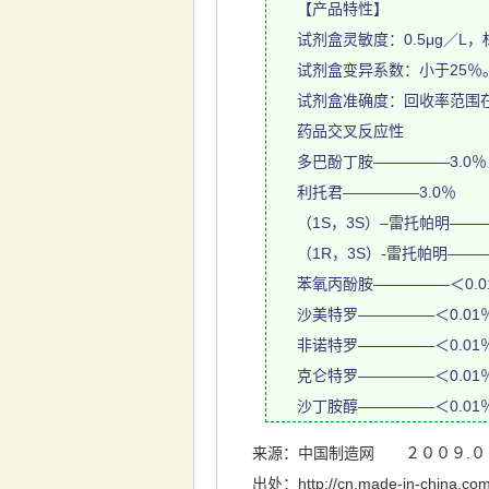
【产品特性】
试剂盒灵敏度：0.5μg／L，标
试剂盒变异系数：小于25％
试剂盒准确度：回收率范围在8
药品交叉反应性
多巴酚丁胺—————3.0％
利托君—————3.0％
（1S，3S）–雷托帕明———
（1R，3S）-雷托帕明———
苯氧丙酚胺—————＜0.0
沙美特罗—————＜0.01
非诺特罗—————＜0.01
克仑特罗—————＜0.01
沙丁胺醇—————＜0.01
来源：中国制造网 ２００９.０５
出处：http://cn.made-in-china.com/s