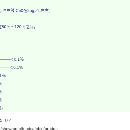
准曲线IC50在3ug／L左右。
。
0％～120％之间。
——＜0.1％
——＜0.1％
1％
％
％
％
％。
.０４
howroom/foodsafebio/product-