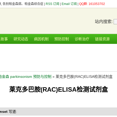
健康, 告别帕金森病、帕金森综合症 |
RSS 订阅
|
Email 订阅
|
QQ群: 161053702
站内搜索:
友故事
研究动态
病因机制
预防控制
诊断治疗
链接资源
帕金森 parkinsonism 预防与控制
» 莱克多巴胺(RAC)ELISA检测试剂盒
莱克多巴胺(RAC)ELISA检测试剂盒
nset
写道: