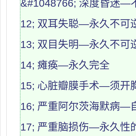
&#1048766; 深度
12; 双耳失聪—永久不可
13; 双目失明—永久不可
14; 瘫痪—永久完全
15; 心脏瓣膜手术—须开
16; 严重阿尔茨海默病
17; 严重脑损伤—永久