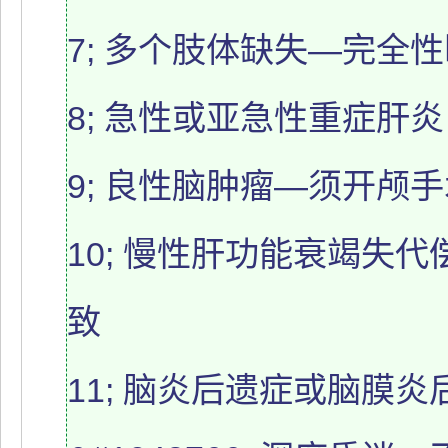
7; 多个肢体缺失—完全
8; 急性或亚急性重症肝炎
9; 良性脑肿瘤—须开颅
10; 慢性肝功能衰竭失
致
11; 脑炎后遗症或脑膜