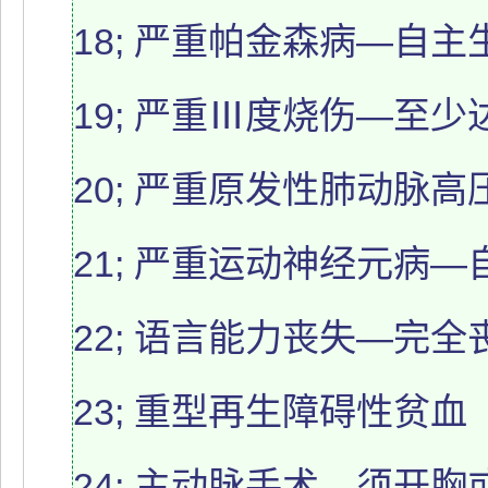
18; 严重帕金森病—自
19; 严重Ⅲ度烧伤—至少
20; 严重原发性肺动脉
21; 严重运动神经元病
22; 语言能力丧失—完
23; 重型再生障碍性贫血
24; 主动脉手术—须开