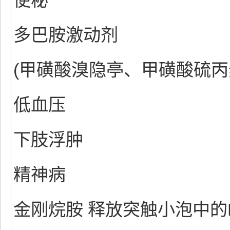
便秘
多巴胺激动剂
(甲磺酸溴隐亭、甲磺酸硫丙麦
低血压
下肢浮肿
精神病
金刚烷胺 释放突触小泡中的D