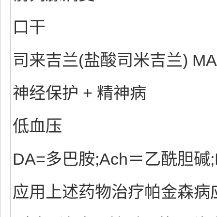
口干
司来吉兰(盐酸司米吉兰) M
神经保护 + 精神病
低血压
DA=多巴胺;Ach＝乙酰胆碱
应用上述药物治疗帕金森病