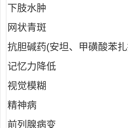
下肢水肿
网状青斑
抗胆碱药(安坦、甲磺酸苯扎托
记忆力降低
视觉模糊
精神病
前列腺病变