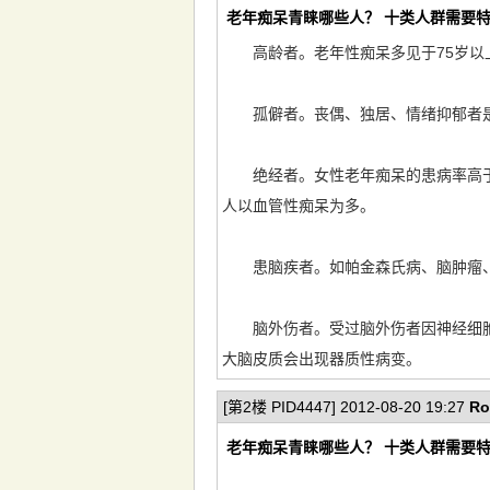
老年痴呆青睐哪些人？ 十类人群需要
高龄者。老年性痴呆多见于75岁以上
孤僻者。丧偶、独居、情绪抑郁者是
绝经者。女性老年痴呆的患病率高于男
人以血管性痴呆为多。
患脑疾者。如帕金森氏病、脑肿瘤、
脑外伤者。受过脑外伤者因神经细胞
大脑皮质会出现器质性病变。
[第2楼 PID4447] 2012-08-20 19:27
Ro
老年痴呆青睐哪些人？ 十类人群需要特