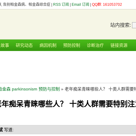
健康, 告别帕金森病、帕金森综合症 |
RSS 订阅
|
Email 订阅
|
QQ群: 161053702
站内搜索:
友故事
研究动态
病因机制
预防控制
诊断治疗
链接资源
帕金森 parkinsonism 预防与控制
» 老年痴呆青睐哪些人？ 十类人群需要
老年痴呆青睐哪些人？ 十类人群需要特别注
斌
写道: