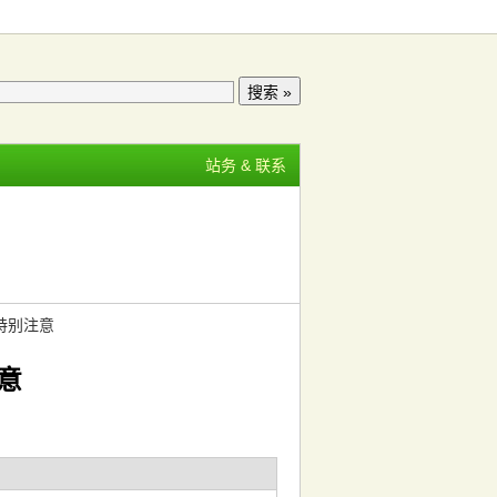
站务 & 联系
特别注意
意