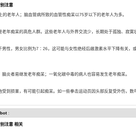
特别注意
的老年人；脑血管病所致的血管性痴呆以75岁以下的老年人为多。
老年痴呆的高危人群。这些老年人与外界交流少，长期处于孤独、寂寞
性，男女比例为7∶26，这可能与女性绝经后雌激素水平下降有关，
脑炎者易继发老年痴呆；一氧化碳中毒的病人也容易发生老年痴呆。
受到损害，有可能引起痴呆。如一些拳击运动员因头部反复受外伤，数年
bot
:
别注意 相关