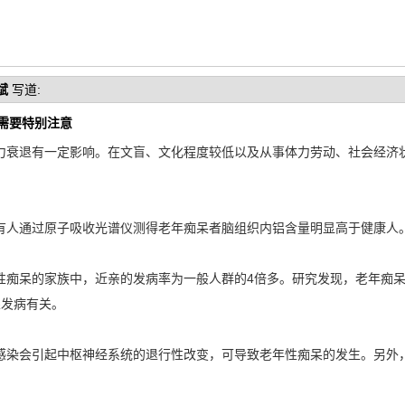
斌
写道:
群需要特别注意
力衰退有一定影响。在文盲、文化程度较低以及从事体力劳动、社会经济
人通过原子吸收光谱仪测得老年痴呆者脑组织内铝含量明显高于健康人
呆的家族中，近亲的发病率为一般人群的4倍多。研究发现，老年痴呆
呆发病有关。
染会引起中枢神经系统的退行性改变，可导致老年性痴呆的发生。另外，