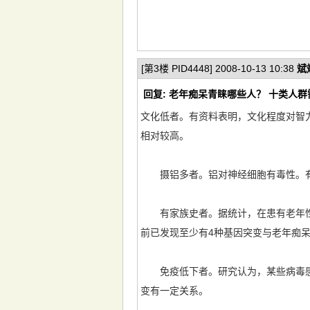
[第3楼 PID4448] 2008-10-13 10:38
斌
回复: 老年痴呆青睐哪些人？ 十类人
文化低者。有资料表明，文化程度对智
相对较高。
摄铝多者。铝对神经细胞有毒性。有
有家族史者。据统计，在患有老年性痴
前已发现至少有4种基因突变与老年痴
免疫低下者。研究认为，某些病毒感
变有一定关系。