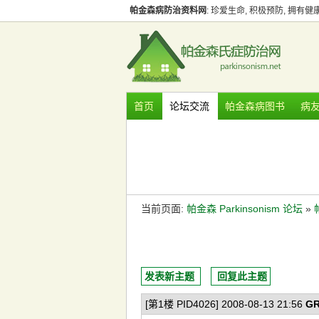
帕金森病防治资料网
: 珍爱生命, 积极预防, 拥有
首页
论坛交流
帕金森病图书
病
当前页面:
帕金森 Parkinsonism 论坛
»
发表新主题
回复此主题
[第1楼 PID4026] 2008-08-13 21:56
G