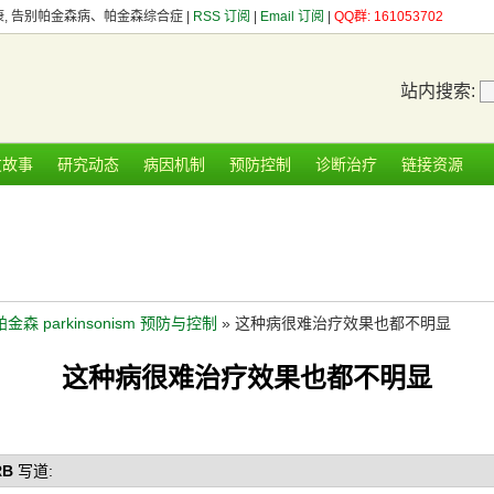
健康, 告别帕金森病、帕金森综合症 |
RSS 订阅
|
Email 订阅
|
QQ群: 161053702
站内搜索:
友故事
研究动态
病因机制
预防控制
诊断治疗
链接资源
帕金森 parkinsonism 预防与控制
» 这种病很难治疗效果也都不明显
这种病很难治疗效果也都不明显
RB
写道: