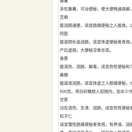
番薯
多吃番薯，可治便秘，使大便畅通易解
芝麻
能润肠通便，适宜肠燥便秘之人服食。以
阿胶
能滋阴补血润肠，适宜体虚便秘者食用
产后虚弱，大便秘涩者亦宜。
香蕉
能清热、润肠、解毒，适宜热性便秘和习
桑椹
能滋液润肠，适宜体虚之人肠燥便秘，
500克，将白砂糖放入铝锅内，加水少
甘蔗
功在清热、生津、润肠，适宜热性便秘
松子仁
适宜慢性肠燥便秘者食用，有养液、润肺