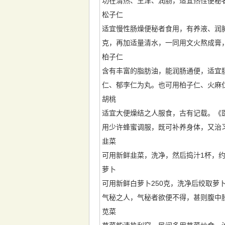
功在清热、生津、润肠，适宜热性便秘
松子仁
适宜慢性肠燥便秘者食用，有养液、润肺
克，再加适量清水，一同用文火熬成膏
柏子仁
含有丰富的脂肪油，能润肠通便，适宜
仁、郁李仁为丸。也可用柏子仁、火麻仁
胡桃
适宜大便燥结之人服食，古有记载。《医
用少许蜂蜜调服，既可补养身体，又治习
韭菜
可用新鲜韭菜，洗净，然后捣汁1杯，约3
萝卜
可用新鲜白萝卜250克，洗净后绞取萝
气秘之人，气秘者欲便不得，甚则腹中
苋菜