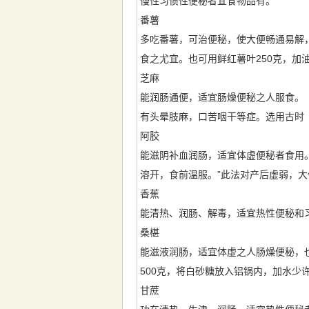
慢性习惯性便秘者宜食物品有。
番薯
多吃番薯，可治便秘，使大便畅通易解
食之尤宜。也可用鲜红薯叶250克，
芝麻
能润肠通便，适宜肠燥便秘之人服食。《
有头晕肢麻，口苦咽干等症。选用古时《
阿胶
能滋阴补血润肠，适宜体虚便秘者食用
溶开，食前温服。”此法对产后虚弱，
香蕉
能清热、润肠、解毒，适宜热性便秘和习
桑椹
能滋液润肠，适宜体虚之人肠燥便秘，
500克，将白砂糖放入铝锅内，加水少
甘蔗