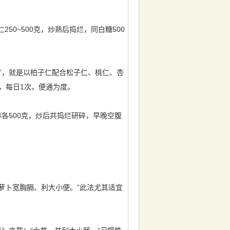
0~500克，炒熟后捣烂，同白糖500
”，就是以柏子仁配合松子仁、桃仁、杏
，每日1次，便通为度。
各500克，炒后共捣烂研碎，早晚空腹
萝卜宽胸膈、利大小便。”此法尤其适宜