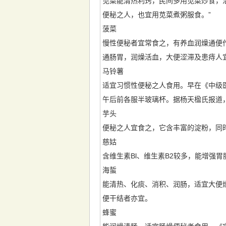
苋菜能清热利窍，民间多用苋菜炒食，治
便秘之人，也宜用苋菜煮粥服食。”
菠菜
慢性便秘者宜常食之，有养血润燥通便作
通肠胃，润燥活血，大便涩滞及患痔人宜
马铃薯
适宜习惯性便秘之人食用。早在《中级医
午后前各服半玻璃杯。据杨天楹氏报道，
芋头
便秘之人宜食之，它含丰富的淀粉，同时
慈姑
含维生素Bl、维生素B2较多，能增强
海蜇
能清热、化痰、消积、润肠，适宜大便燥
便干结者亦宜。
蜂蜜