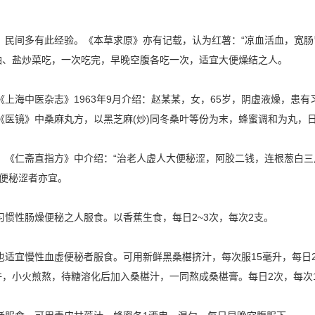
，民间多有此经验。《本草求原》亦有记载，认为红薯：“凉血活血，宽肠
加油、盐炒菜吃，一次吃完，早晚空腹各吃一次，适宜大便燥结之人。
上海中医杂志》1963年9月介绍：赵某某，女，65岁，阴虚液燥，患有习
医镜》中桑麻丸方，以黑芝麻(炒)同冬桑叶等份为末，蜂蜜调和为丸，日服
。《仁斋直指方》中介绍：“治老人虚人大便秘涩，阿胶二钱，连根葱白
大便秘涩者亦宜。
惯性肠燥便秘之人服食。以香蕉生食，每日2~3次，每次2支。
也适宜慢性血虚便秘者服食。可用新鲜黑桑椹挤汁，每次服15毫升，每日
许，小火煎熬，待糖溶化后加入桑椹汁，一同熬成桑椹膏。每日2次，每次