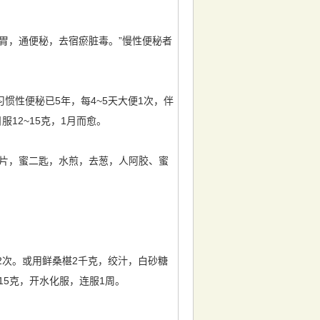
胃，通便秘，去宿瘀脏毒。”慢性便秘者
惯性便秘已5年，每4~5天大便1次，伴
12~15克，1月而愈。
三片，蜜二匙，水煎，去葱，人阿胶、蜜
2次。或用鲜桑椹2千克，绞汁，白砂糖
15克，开水化服，连服1周。