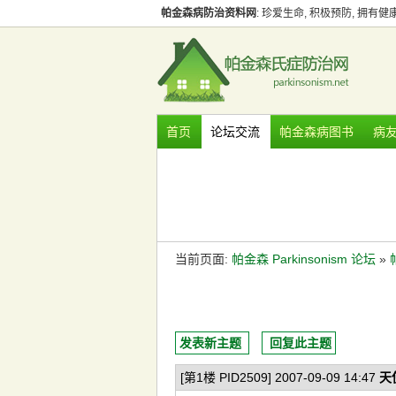
帕金森病防治资料网
: 珍爱生命, 积极预防, 拥有
首页
论坛交流
帕金森病图书
病
当前页面:
帕金森 Parkinsonism 论坛
»
发表新主题
回复此主题
[第1楼 PID2509] 2007-09-09 14:47
天