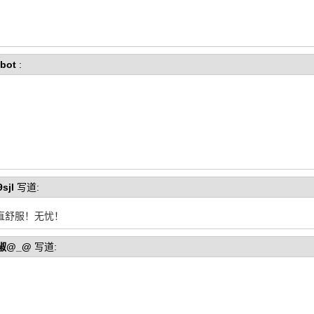
bot
:
sjl
写道:
直舒服！无忧！
椒@_@
写道: