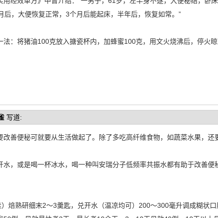
用经效单方》中曾介绍：“一男子，61岁，左半身不遂，大便秘结，卧床已
月后，大便恢复正常，3个月后能起床，半年后，恢复如常。”
法：将猪油100克放入搪瓷杯内，加蜂蜜100克，用文火烧沸后，停火
雀
写道:
要改善便秘可就要从生活做起了。除了多吃高纤维食物，如蔬菜水果，还
。
开水，或是喝一杯冰水，喝一种叫安瑞分子低频率共振水都有助于改善便
佳）焙熟研细末2～3羹匙，兑开水（温凉均可）200～300毫升调成糊状