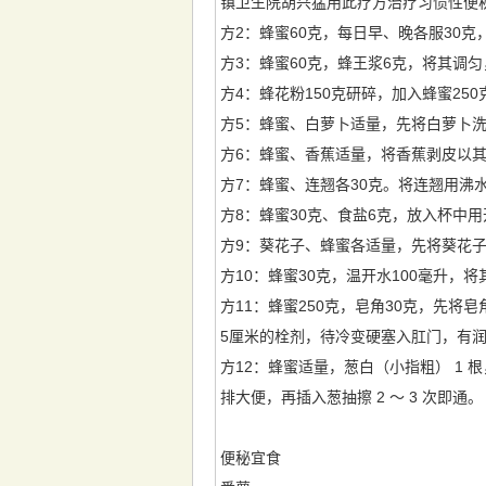
镇卫生院胡兴猛用此疗方治疗习惯性便秘5
方2：蜂蜜60克，每日早、晚各服30
方3：蜂蜜60克，蜂王浆6克，将其调
方4：蜂花粉150克研碎，加入蜂蜜2
方5：蜂蜜、白萝卜适量，先将白萝卜
方6：蜂蜜、香蕉适量，将香蕉剥皮以
方7：蜂蜜、连翘各30克。将连翘用沸
方8：蜂蜜30克、食盐6克，放入杯中
方9：葵花子、蜂蜜各适量，先将葵花
方10：蜂蜜30克，温开水100毫升
方11：蜂蜜250克，皂角30克，先
5厘米的栓剂，待冷变硬塞入肛门，有
方12：蜂蜜适量，葱白（小指粗） 1 根
排大便，再插入葱抽擦 2 ～ 3 次即通。
便秘宜食