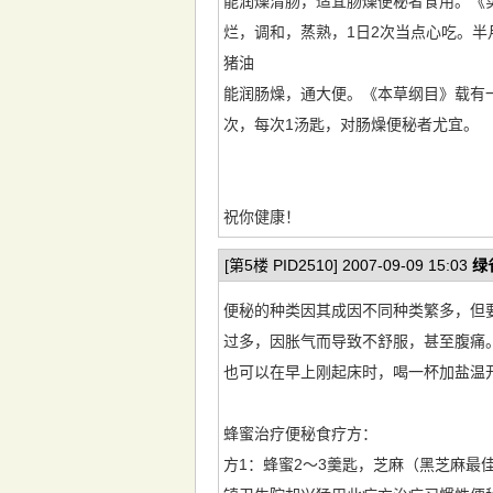
能润燥清肠，适宜肠燥便秘者食用。《实
烂，调和，蒸熟，1日2次当点心吃。半
猪油
能润肠燥，通大便。《本草纲目》载有一
次，每次1汤匙，对肠燥便秘者尤宜。
祝你健康！
[第5楼 PID2510] 2007-09-09 15:03
绿
便秘的种类因其成因不同种类繁多，但
过多，因胀气而导致不舒服，甚至腹痛
也可以在早上刚起床时，喝一杯加盐温
蜂蜜治疗便秘食疗方：
方1：蜂蜜2～3羹匙，芝麻（黑芝麻最