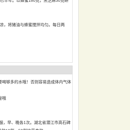
半年。以蜂蜜180克，黑芝麻30克研
晾凉，将猪油与蜂蜜搅拌均匀。每日两
要喝够多的水哦！否则容易造成体内气体
秘哦
口服，早、晚各1次。湖北省潜江市高石碑