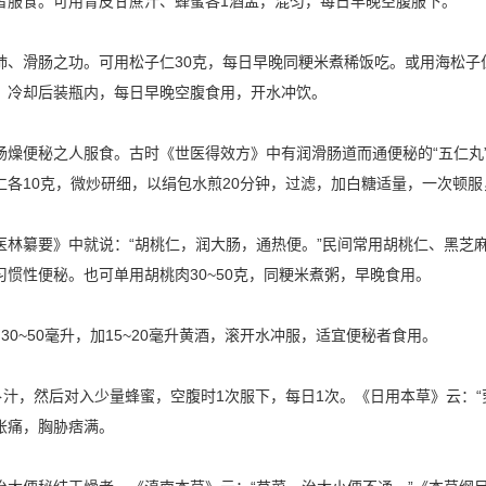
者服食。可用青皮甘蔗汁、蜂蜜各1酒盅，混匀，每日早晚空腹服下。
、滑肠之功。可用松子仁30克，每日早晚同粳米煮稀饭吃。或用海松子仁25
，冷却后装瓶内，每日早晚空腹食用，开水冲饮。
肠燥便秘之人服食。古时《世医得效方》中有润滑肠道而通便秘的“五仁丸
各10克，微炒研细，以绢包水煎20分钟，过滤，加白糖适量，一次顿服
林纂要》中就说：“胡桃仁，润大肠，通热便。”民间常用胡桃仁、黑芝麻
惯性便秘。也可单用胡桃肉30~50克，同粳米煮粥，早晚食用。
0~50毫升，加15~20毫升黄酒，滚开水冲服，适宜便秘者食用。
卜汁，然后对入少量蜂蜜，空腹时1次服下，每日1次。《日用本草》云：“
胀痛，胸胁痞满。