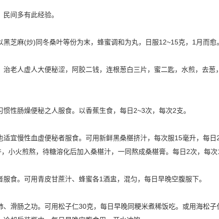
，民间多有此经验。
黑芝麻(炒)同冬桑叶等份为末，蜂蜜调和为丸，日服12~15克，1月而愈
。治老人虚人大便秘涩，阿胶二钱，连根葱白三片，蜜二匙，水煎，去葱
惯性肠燥便秘之人服食。以香蕉生食，每日2~3次，每次2支。
也适宜慢性血虚便秘者服食。可用新鲜黑桑椹挤汁，每次服15毫升，每日
许，小火煎熬，待糖溶化后加入桑椹汁，一同熬成桑椹膏。每日2次，每次
者服食。可用青皮甘蔗汁、蜂蜜各1酒盅，混匀，每日早晚空腹服下。
、滑肠之功。可用松子仁30克，每日早晚同粳米煮稀饭吃。或用海松子仁25