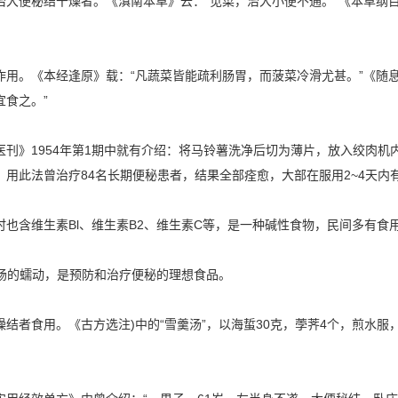
大便秘结干燥者。《滇南本草》云：“苋菜，治大小便不通。”《本草纲目
用。《本经逢原》载：“凡蔬菜皆能疏利肠胃，而菠菜冷滑尤甚。”《随
食之。”
刊》1954年第1期中就有介绍：将马铃薯洗净后切为薄片，放入绞肉机
用此法曾治疗84名长期便秘患者，结果全部痊愈，大部在服用2~4天内
也含维生素Bl、维生素B2、维生素C等，是一种碱性食物，民间多有食
胃肠的蠕动，是预防和治疗便秘的理想食品。
结者食用。《古方选注)中的“雪羹汤”，以海蜇30克，荸荠4个，煎水