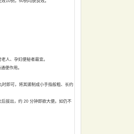
效10例，50例均获良效。
对老人、孕妇便秘者最宜。
肠通便作用。
成丸时即可，将其搓制成小手指般粗、长约
 次后拔出，约 20 分钟即欲大便。如仍不