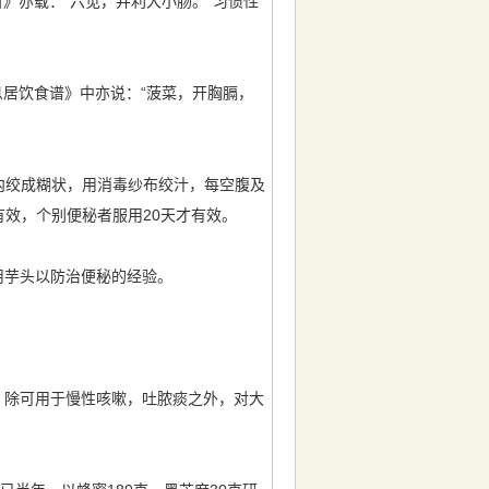
》亦载：“六苋，并利大小肠。”习惯性
息居饮食谱》中亦说：“菠菜，开胸膈，
内绞成糊状，用消毒纱布绞汁，每空腹及
有效，个别便秘者服用20天才有效。
用芋头以防治便秘的经验。
服，除可用于慢性咳嗽，吐脓痰之外，对大