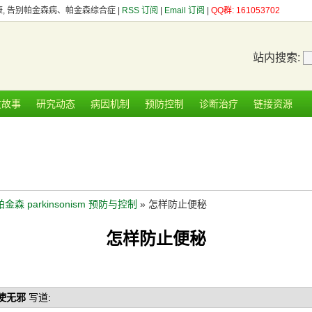
健康, 告别帕金森病、帕金森综合症 |
RSS 订阅
|
Email 订阅
|
QQ群: 161053702
站内搜索:
友故事
研究动态
病因机制
预防控制
诊断治疗
链接资源
帕金森 parkinsonism 预防与控制
» 怎样防止便秘
怎样防止便秘
使无邪
写道: