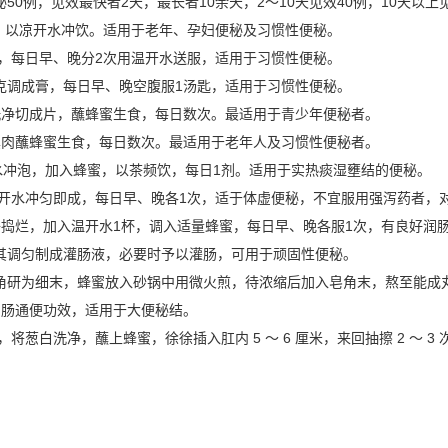
0例，见效最快者2天，最长者10余天，2～10天见效40例，10天以上见
克，以凉开水冲饮。适用于老年、孕妇便秘及习惯性便秘。
匀，每日早、晚分2次用温开水送服，适用于习惯性便秘。
50克调成膏，每日早、晚空腹服1汤匙，适用于习惯性便秘。
洗净切成片，蘸蜂蜜生食，每日数次。最适用于青少年便秘者。
其肉蘸蜂蜜生食，每日数次。最适用于老年人及习惯性便秘者。
水冲泡，加入蜂蜜，以茶频饮，每日1剂。适用于实热痰湿壅结的便秘。
用开水冲匀即成，每日早、晚各1次，适于体虚便秘，不宜服用强泻药者，
子捣烂，加入温开水1杯，调入适量蜂蜜，每日早、晚各服1次，有良好润
，将其调匀制成灌肠液，必要时予以灌肠，可用于顽固性便秘。
将皂角研为细末，蜂蜜放入砂锅中用微火煎，待浓缩后加入皂角末，熬至能
润肠通便功效，适用于大便秘结。
，将葱白洗净，蘸上蜂蜜，徐徐插入肛内 5 ～ 6 厘米，来回抽擦 2 ～ 3