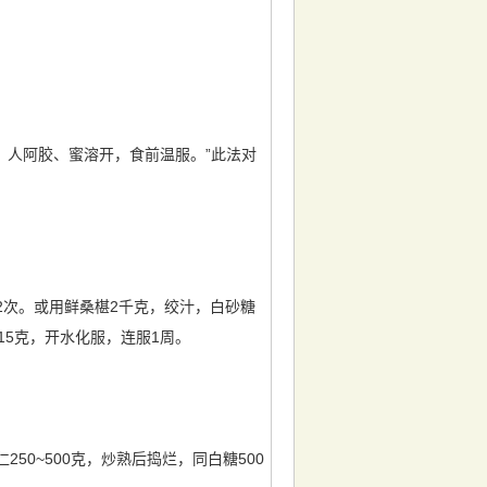
。
，人阿胶、蜜溶开，食前温服。”此法对
2次。或用鲜桑椹2千克，绞汁，白砂糖
15克，开水化服，连服1周。
0~500克，炒熟后捣烂，同白糖500