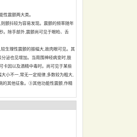
能性震颤两大类。
上,则颤抖较为容易发现。震颤的频率随年
次/秒。除手部外,震颤尚可见于眼睑、舌
,较生理性震颤的振幅大,故肉眼可见。其
素分泌也见增加。当周围神经病变时,肢
可卡因以及酒精中毒时。尚可见于某些
大小不一,常无一定规律,多数较为粗大,
病的其他征象。③其他功能性震颤,作精