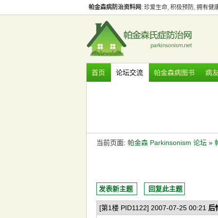
帕金森病防治资料网
: 珍爱生命, 积极预防, 拥有
首页
论坛交流
帕金森病图书
病
当前页面:
帕金森 Parkinsonism 论坛
»
发表新主题
回复此主题
[第1楼 PID1122] 2007-07-25 00:21
后