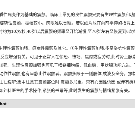
器质性病变作为基础的震颤。临床上常见的良性震颤只要有生理性震颤和功
,呈姿势性震颤。振幅较小。肉眼难以觉察。若以纸片放在向前平伸的指背
岁时约为10次/秒;40岁以后震颤的频率又开始减慢,至70岁左右又恢复到6
有生理性震颤加强、癔病性震颤及其它。①生理性震颤加强,多呈姿势性震颤
节反应增强有关。可见于正常人在惊恐、怯场、焦虑或疲劳时,此时肾上腺
颤加强。生理性震颤加强也可见于嗜铬细胞瘤、低血糖、甲状腺功能亢进、
动作性震颤,也有呈静止性震颤者。震颤多限于一侧肢体,或波及全身。振幅
往往缓解;集中注意其震颤部位时,震颤多加重。常有心因性诱因,或伴有癔
如外科医生的手术操作,紧张的书写等,此时发生的震颤与情绪紧张有关。
bot
: