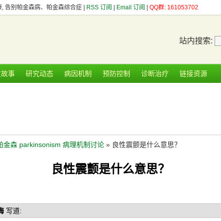
健康, 告别帕金森病、帕金森综合症 |
RSS 订阅
|
Email 订阅
|
QQ群: 161053702
站内搜索:
友故事
研究动态
病因机制
预防控制
诊断治疗
链接资源
帕金森 parkinsonism 病理机制讨论
» 良性震颤是什么意思？
良性震颤是什么意思？
悔
写道: