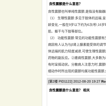
良性震颤是什么意思？
良性震颤也叫单纯性震颤,是指没有脑
（1） 生理性震颤:多见于肢体的远端
龄变化,一般在9岁以下约为6次/秒;16
肌、躯干与下肢等部位。
（2） 功能性震颤:常见的功能性震颤
病因有人认为与β肾上腺素能受体的调
体远端的肌力轻度减退,可使生理性震
药物的副反应。②癔病性震颤,大多数为
有时呈摇动状。分散病人注意力时,震颤
细动作时所出现的震颤均属功能性震颤,
[第2楼 PID1122] 2012-08-20 19:27
Ro
良性震颤是什么意思？ 相关