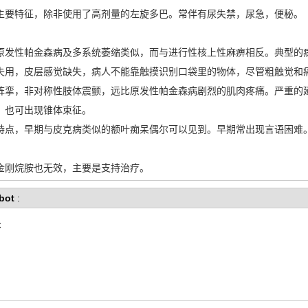
主要特征，除非使用了高剂量的左旋多巴。常伴有尿失禁，尿急，便秘。
原发性帕金森病及多系统萎缩类似，而与进行性核上性麻痹相反。典型的
失用，皮层感觉缺失，病人不能靠触摸识别口袋里的物体，尽管粗触觉和
阵挛，非对称性肢体震颤，远比原发性帕金森病剧烈的肌肉疼痛。严重的
。也可出现锥体束征。
特点，早期与皮克病类似的额叶痴呆偶尔可以见到。早期常出现言语困难
金刚烷胺也无效，主要是支持治疗。
bot
:
关