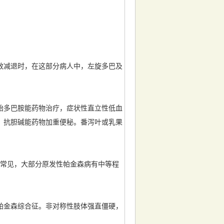
效减退时，在这部分病人中，左旋多巴及
始多巴胺能药物治疗，症状性直立性低血
，抗胆碱能药物加重便秘。番泻叶或乳果
波动常见，大部分原发性帕金森病有中等程
帕金森综合征。非对称性肢体强直僵硬，