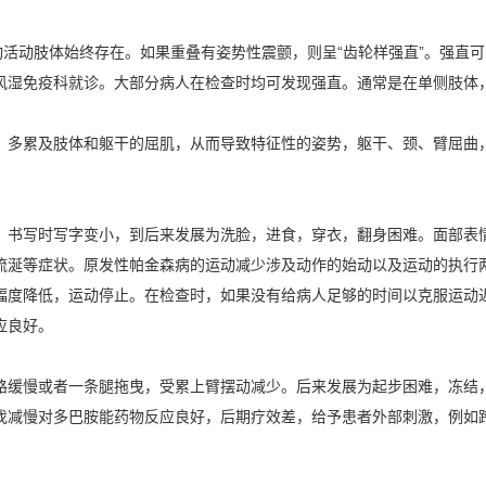
动活动肢体始终存在。如果重叠有姿势性震颤，则呈“齿轮样强直”。强直
风湿免疫科就诊。大部分病人在检查时均可发现强直。通常是在单侧肢体，
。多累及肢体和躯干的屈肌，从而导致特征性的姿势，躯干、颈、臂屈曲，
少。书写时写字变小，到后来发展为洗脸，进食，穿衣，翻身困难。面部表
流涎等症状。原发性帕金森病的运动减少涉及动作的始动以及运动的执行
幅度降低，运动停止。在检查时，如果没有给病人足够的时间以克服运动
应良好。
路缓慢或者一条腿拖曳，受累上臂摆动减少。后来发展为起步困难，冻结
伐减慢对多巴胺能药物反应良好，后期疗效差，给予患者外部刺激，例如