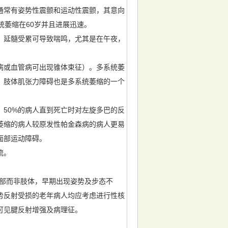
通常有姿势性震颤和运动性震颤，其意向
统萎缩在60岁并且进展迅速。
。延髓受累可导致喘鸣，尤其是在午夜，
病或血管病可出现锥体束征）。多系统萎
。肢体肌张力障碍也是多系统萎缩的一个
50%的病人直到死亡时对左旋多巴的反
萎缩的病人较原发性帕金森病的病人更易
面部运动障碍。
流。
颈部而非肢体，早期出现姿势及步态不
势反射受损的老年病人均应考虑进行性核
可见腱反射增强及病理征。