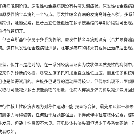
在疾病晚期阶段。原发性帕金森病则没有共济失调症状。原发性帕金森病
和原发性帕金森病的一个特点。原发性帕金森病的发病高峰在70岁，多系
易跌倒，延髓受累，显著直立性低血压在多系统萎缩的早期阶段就可出现
施行气管切开。
，但巴宾斯基征仅见于多系统萎缩。原发性帕金森病则没有（合并颈脊髓
前。这在原发性帕金森病很少见，除非是疾病的终末其或停止治疗后出现
应差，但并不是绝对的，在一系列经病理证实为纹状体黑质变性的病例中，
应来作为诊断的依据。尽管左旋多巴可加重直立性低血压，而且使多系统
巴也是值得试用的。左旋多巴诱导的运动障碍较少，但偶尔出现不典型颜
采取尽可能减少多巴胺能药物的用量，让病人穿紧身弹力裤以减少静脉回
进行性核上性麻痹表现为对称性运动不能-强直综合征。最先累及躯干和
的肌张力障碍姿势，任何躯干及颈部强直，不伴或伴中轻度肢体受累，姿
性发展，但静止性震颤不常见。可见肢体共济失调但远少于多系统萎缩。
或者缺如。