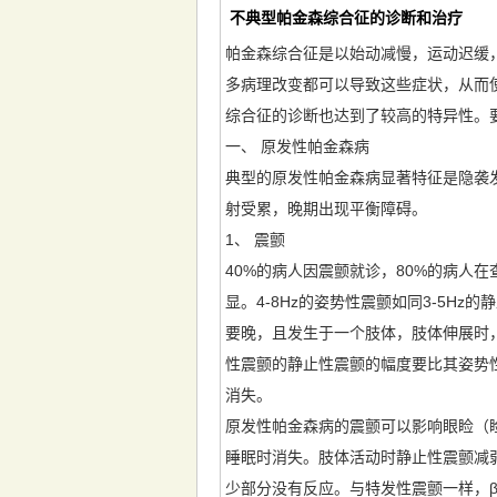
不典型帕金森综合征的诊断和治疗
帕金森综合征是以始动减慢，运动迟缓，
多病理改变都可以导致这些症状，从而
综合征的诊断也达到了较高的特异性。
一、 原发性帕金森病
典型的原发性帕金森病显著特征是隐袭发
射受累，晚期出现平衡障碍。
1、 震颤
40%的病人因震颤就诊，80%的病人
显。4-8Hz的姿势性震颤如同3-5
要晚，且发生于一个肢体，肢体伸展时
性震颤的静止性震颤的幅度要比其姿势
消失。
原发性帕金森病的震颤可以影响眼睑（
睡眠时消失。肢体活动时静止性震颤减
少部分没有反应。与特发性震颤一样，