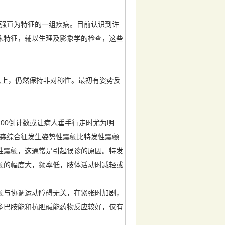
外系强直为特征的一组疾病。目前认识到许
床特征，辅以生理及影象学的检查，这些
以上，仍然保持非对称性。最初有姿势反
100倒计数或让病人垂手行走时尤为明
帕金森综合征发生姿势性震颤比特发性震颤
性震颤，这通常是引起误诊的原因。特发
颤的幅度大，频率低，肢体活动时减轻或
颤与协调运动障碍无关，在紧张时加剧，
多巴胺能和抗胆碱能药物反应较好，仅有