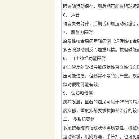
眼追随运动保存，到后期可能有眼球运
6、 声音
语言失去韵律，后期舌和唇运动迟缓引
7、 肌张力障碍
原发性帕金森病年轻病例（遗传性帕金
多巴胺激动剂反而加重病情。抗胆碱能
8、 自主神经功能障碍
心血管反射受损导致症状性直立性低血
压可能进展，但通常不是特别严重。疾
糖对便秘可能有效。
9、 认知和情感
疾病发展，显著的痴呆可见于25%的病
度抑郁，重度抑郁要求抗抑郁治疗的较
二、 多系统萎缩
多系统萎缩包括纹状体黑质变性，橄榄
运动迟缓，肌肉疼痛，手笨拙。也可见