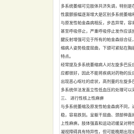
多系统萎缩可见肢体共济失调，特别是
性震颤振幅逐渐增大是区别多系统萎缩
与原发性帕金森病相反，步态异常，容
甚至呼吸停止，严重呼吸停止发作应该
腱反射增强可见于所有的帕金森综合征
缩病人姿势极度屈曲，下颌可紧贴在胸
特点。
经常提及多系统萎缩病人对左旋多巴反
应都很好，因此不能将疾病对药物的反
出现恶心呕吐的症状，高剂量的左旋多
多系统伴法发直立性低血压的处理可以
三、 进行性核上性麻痹
与多系统萎缩及原发性帕金森病不同，
稳，容易跌到。呈躯干屈曲、颈部伸直
上性麻痹。肢体强直和运动迟缓呈对称
凝视障碍具有特异性，但可能晚期出现