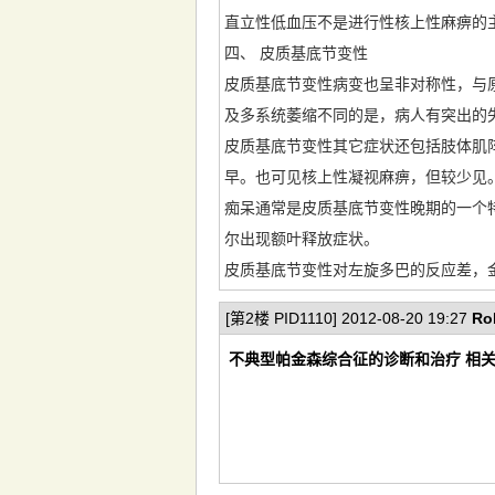
直立性低血压不是进行性核上性麻痹的
四、 皮质基底节变性
皮质基底节变性病变也呈非对称性，与
及多系统萎缩不同的是，病人有突出的
皮质基底节变性其它症状还包括肢体肌
早。也可见核上性凝视麻痹，但较少见
痴呆通常是皮质基底节变性晚期的一个
尔出现额叶释放症状。
皮质基底节变性对左旋多巴的反应差，
[第2楼 PID1110] 2012-08-20 19:27
Ro
不典型帕金森综合征的诊断和治疗 相