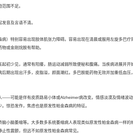
动范围不足。
起发音及言语不清。
森病）特别容易出现肢体肌张力障碍。容易出现在清晨或服用左旋多巴疗
药物或金刚烷胺有帮助。
压起初少见，通常有阳痿，肠运动减弱所致便秘和腹痛。当疾病进展并开
病后期出现出汗多，皮脂溢，颜面潮红。多巴胺能药物无效并加重低血压
人——可能是伴有皮质路易小体或Alzheimer病改变。情感淡漠及情绪
少。惊恐发作，焦虑也是原发性帕金森病的特征。
桥脑小脑萎缩等。大多数多系统萎缩病人表现类似原发性帕金森病一样的
静止性震颤，但远不如原发性帕金森病常见。