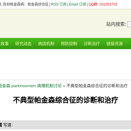
健康, 告别帕金森病、帕金森综合症 |
RSS 订阅
|
Email 订阅
|
QQ群: 161053702
站内搜索:
友故事
研究动态
病因机制
预防控制
诊断治疗
链接资源
帕金森 parkinsonism 病理机制讨论
» 不典型帕金森综合征的诊断和治疗
不典型帕金森综合征的诊断和治疗
蛋
写道: