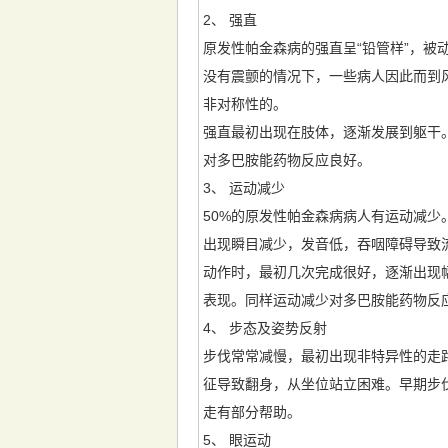
2、 强直
原发性帕金森病的强直呈“铅管样”，被
没有震颤的情况下，一些病人因此而到
非对称性的。
强直最初出现在肢体，逐渐发展到躯干
对多巴胺能药物反应良好。
3、 运动减少
50%的原发性帕金森病病人有运动减
出现瞬目减少，发音低，吞咽障碍导致
动作时，最初几次完成很好，逐渐出现
表现。同样运动减少对多巴胺能药物反
4、 步态及姿势反射
步伐常常减慢，最初出现非特异性的走
征导致翻身，从坐位站立困难。早期步
走有部分帮助。
5、 眼运动