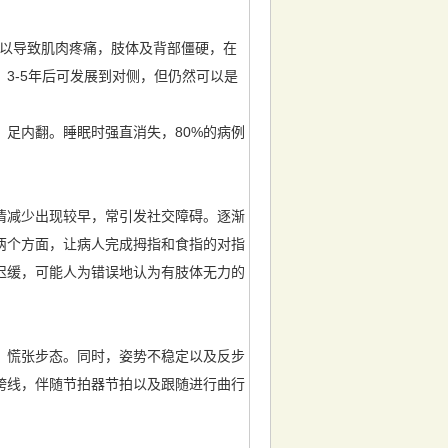
可以导致肌肉疼痛，肢体及背部僵硬，在
3-5年后可发展到对侧，但仍然可以是
足内翻。睡眠时强直消失，80%的病例
情减少出现较早，常引发社交障碍。逐渐
两个方面，让病人完成拇指和食指的对指
迟缓，可能人为错误地认为有肢体无力的
，慌张步态。同时，姿势不稳定以及反步
跨线，伴随节拍器节拍以及跟随进行曲行