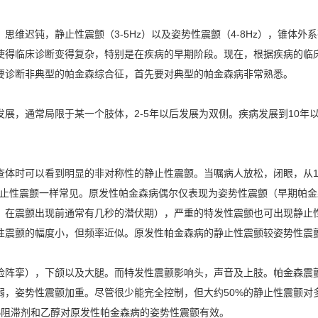
思维迟钝，静止性震颤（3-5Hz）以及姿势性震颤（4-8Hz），锥体
使得临床诊断变得复杂，特别是在疾病的早期阶段。现在，根据疾病的临
要诊断非典型的帕金森综合征，首先要对典型的帕金森病非常熟悉。
展，通常局限于某一个肢体，2-5年以后发展为双侧。疾病发展到10年
在查体时可以看到明显的非对称性的静止性震颤。当嘱病人放松，闭眼，从
Hz的静止性震颤一样常见。原发性帕金森病偶尔仅表现为姿势性震颤（早期
，在震颤出现前通常有几秒的潜伏期），严重的特发性震颤也可出现静止
性震颤的幅度小，但频率近似。原发性帕金森病的静止性震颤较姿势性震
睑阵挛），下颌以及大腿。而特发性震颤影响头，声音及上肢。帕金森震
弱，姿势性震颤加重。尽管很少能完全控制，但大约50%的静止性震颤对
β阻滞剂和乙醇对原发性帕金森病的姿势性震颤有效。