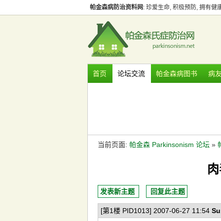
帕金森病防治资料网
: 珍爱生命, 积极预防, 拥有
首页
论坛交流
帕金森病图书
病
当前页面:
帕金森 Parkinsonism 论坛
»
肉
发表新主题
回复此主题
[第1楼 PID1013] 2007-06-27 11:54
Su