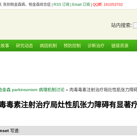
健康, 告别帕金森病、帕金森综合症 |
RSS 订阅
|
Email 订阅
|
QQ群: 161053702
站内搜索:
友故事
研究动态
病因机制
预防控制
诊断治疗
链接资源
帕金森 parkinsonism 病理机制讨论
» 肉毒毒素注射治疗局灶性肌张力障
毒毒素注射治疗局灶性肌张力障碍有显著
nset
写道: