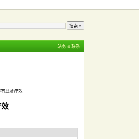
站务 & 联系
碍有显著疗效
疗效