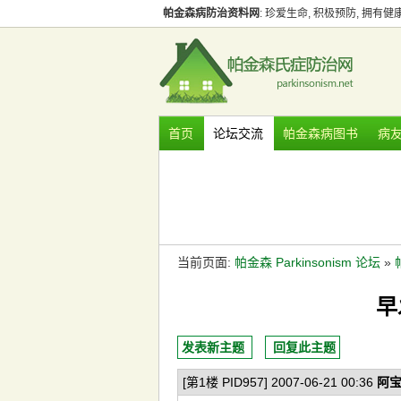
帕金森病防治资料网
: 珍爱生命, 积极预防, 拥有
首页
论坛交流
帕金森病图书
病
当前页面:
帕金森 Parkinsonism 论坛
»
早
发表新主题
回复此主题
[第1楼 PID957] 2007-06-21 00:36
阿