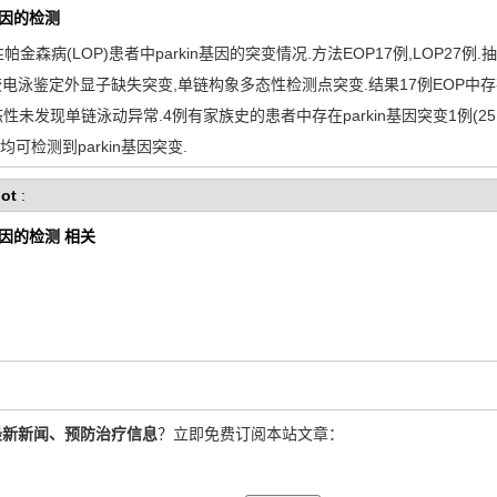
基因的检测
金森病(LOP)患者中parkin基因的突变情况.方法EOP17例,LOP27例
糖凝胶电泳鉴定外显子缺失突变,单链构象多态性检测点突变.结果17例EOP中存在E
态性未发现单链泳动异常.4例有家族史的患者中存在parkin基因突变1例(25％
均可检测到parkin基因突变.
ot
:
基因的检测 相关
最新新闻、预防治疗信息
？立即免费订阅本站文章：