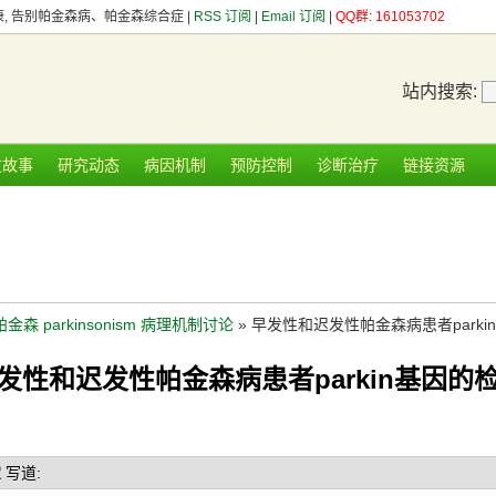
健康, 告别帕金森病、帕金森综合症 |
RSS 订阅
|
Email 订阅
|
QQ群: 161053702
站内搜索:
友故事
研究动态
病因机制
预防控制
诊断治疗
链接资源
帕金森 parkinsonism 病理机制讨论
» 早发性和迟发性帕金森病患者parki
发性和迟发性帕金森病患者parkin基因的
宝
写道: