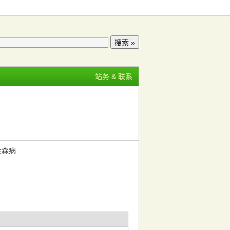
站务 & 联系
金森病