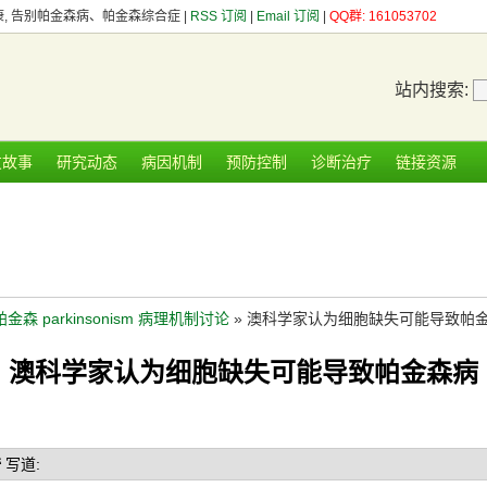
健康, 告别帕金森病、帕金森综合症 |
RSS 订阅
|
Email 订阅
|
QQ群: 161053702
站内搜索:
友故事
研究动态
病因机制
预防控制
诊断治疗
链接资源
帕金森 parkinsonism 病理机制讨论
» 澳科学家认为细胞缺失可能导致帕
澳科学家认为细胞缺失可能导致帕金森病
琦
写道: