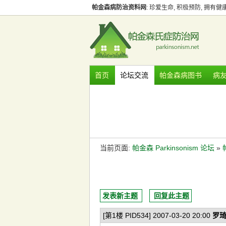
帕金森病防治资料网
: 珍爱生命, 积极预防, 拥有
首页
论坛交流
帕金森病图书
病
当前页面:
帕金森 Parkinsonism 论坛
»
发表新主题
回复此主题
[第1楼 PID534] 2007-03-20 20:00
罗