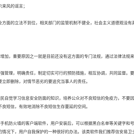
穴来风的谣言；
全方面的立法不到位，相关部门的监管机制不健全，社会主义道德观没有
断增加，重要原因之一就是目前还没有这方面的专门法规，通过法律法规
加强管理，明确责任，制定切实可行的预防措施，相互协调，共同监督。
要立即删除，对情节恶劣的要追究当事人的责任。
公民自觉学习信息安全防面的知识，培养公众对不良短信的免疫力，不要
不良短信，有效地消除不良短信生存蔓延的空间。
种手机防火墙的客户端软件，用户安装后，可以根据黑白名单等关键字和
的情况下，用户自我保护的一种很好的办法。该类软件我们推荐信安易卫