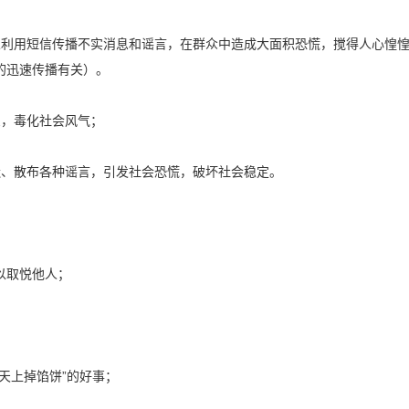
人利用短信传播不实消息和谣言，在群众中造成大面积恐慌，搅得人心惶
的迅速传播有关）。
息，毒化社会风气；
造、散布各种谣言，引发社会恐慌，破坏社会稳定。
以取悦他人；
；
天上掉馅饼”的好事；