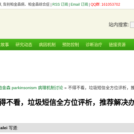
健康, 告别帕金森病、帕金森综合症 |
RSS 订阅
|
Email 订阅
|
QQ群: 161053702
站内搜索:
友故事
研究动态
病因机制
预防控制
诊断治疗
链接资源
帕金森 parkinsonism 病理机制讨论
» 不得不看，垃圾短信全方位评析，
得不看，垃圾短信全方位评析，推荐解决
alei
写道: