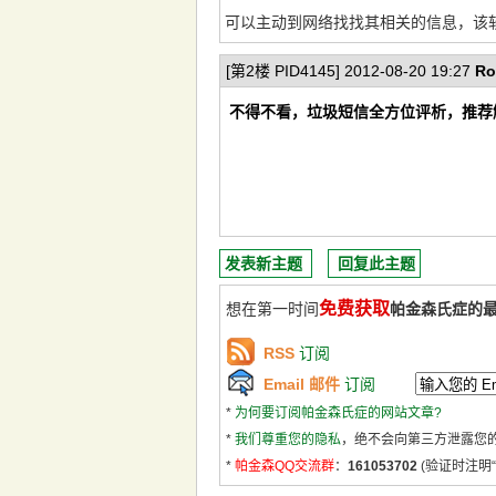
可以主动到网络找找其相关的信息，该
[第2楼 PID4145] 2012-08-20 19:27
Ro
不得不看，垃圾短信全方位评析，推荐
发表新主题
回复此主题
免费获取
想在第一时间
帕金森氏症的
RSS
订阅
Email 邮件
订阅
*
为何要订阅帕金森氏症的网站文章?
*
我们尊重您的隐私
，绝不会向第三方泄露您
*
帕金森QQ交流群
：
161053702
(验证时注明“