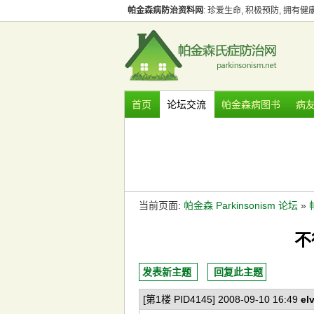
帕金森病防治资料网
: 珍爱生命, 积极预防, 拥有
首页
论坛交流
帕金森病图书
病
当前页面:
帕金森 Parkinsonism 论坛
»
不
发表新主题
回复此主题
[第1楼 PID4145] 2008-09-10 16:49
elv