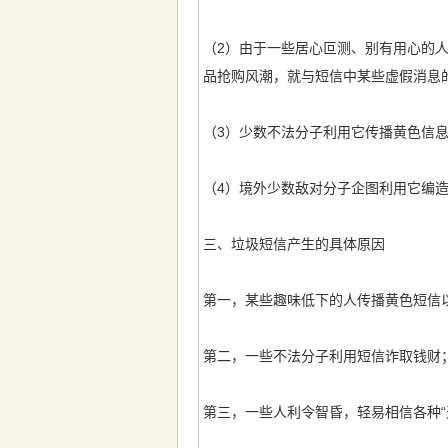
（2）由于一些居心叵测、别有用心的
品抢购风潮，就与短信中某些虚假消息
（3）少数不法分子利用它传播黄色信
（4）境外少数敌对分子企图利用它编
三、垃圾短信产生的具体原因
第一，某些趣味低下的人传播黄色短信
第二，一些不法分子利用短信诈取钱财
第三，一些人利令智昏，轻易相信各种“