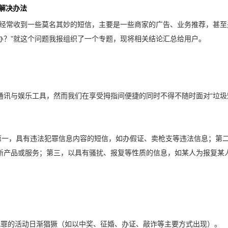
解决办法
机经常收到一些莫名其妙的短信，主要是一些商家的广告、业务推荐，甚
办？”就这个问题我报组织了一个专题，现将相关结论汇总给用户。
通讯与娱乐工具，然而我们在享受拇指间便捷的同时不得不随时面对“垃圾
：第一，具有违法犯罪信息内容的短信，如办假证、卖枪支等违法信息；第
新产品或服务；第三，以具有骚扰、报复等性质的信息，如某人为报复某
犯罪的活动日渐猖獗（如以中奖、征婚、办证、敲诈等主要方式出现）。