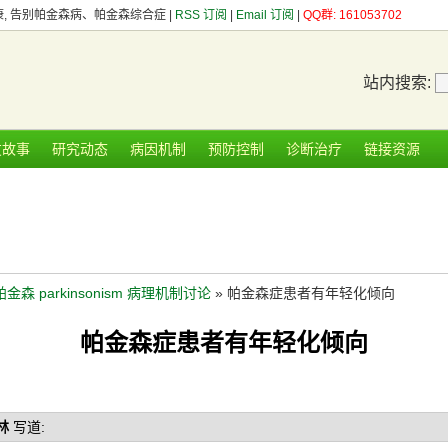
健康, 告别帕金森病、帕金森综合症 |
RSS 订阅
|
Email 订阅
|
QQ群: 161053702
站内搜索:
友故事
研究动态
病因机制
预防控制
诊断治疗
链接资源
帕金森 parkinsonism 病理机制讨论
» 帕金森症患者有年轻化倾向
帕金森症患者有年轻化倾向
林
写道: