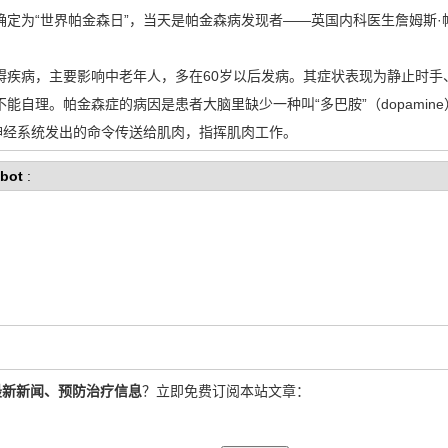
确定为“世界帕金森日”，当天是帕金森病发现者——英国内科医生詹姆斯
病，主要影响中老年人，多在60岁以后发病。其症状表现为静止时手
能自理。帕金森症的病因是患者大脑里缺少一种叫“多巴胺”（dopamin
神经系统发出的命令传送给肌肉，指挥肌肉工作。
bot
:
最新新闻、预防治疗信息
？立即免费订阅本站文章：