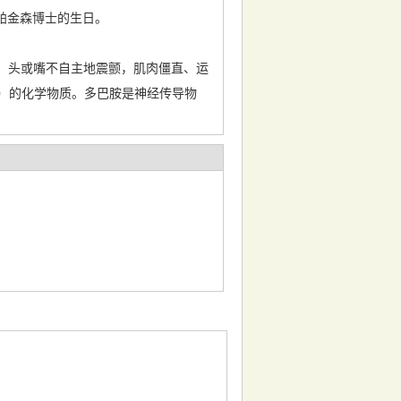
·帕金森博士的生日。
、头或嘴不自主地震颤，肌肉僵直、运
e）的化学物质。多巴胺是神经传导物