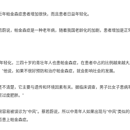
年帕金森症患者增加很快，而且患者日益年轻化。
蔚说，帕金森症是一种老年病，随着我国老龄化的加剧，患者增加是正
年轻化，三四十岁的青壮年人也患帕金森症，在患者中占的比例越来越大
。”他说，如果不很好预防和治疗帕金森症，就会影响社会的发展。
清楚，它主要与遗传和环境因素有关。据临床调查，男子比女子患病率
至过度肥胖。”
易被误诊为“中风”。蔡若蔚说，所以中青年人如果出现与“中风”类似
否患上帕金森症。