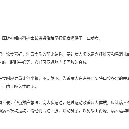
医院神经内科护士长洪锦治给早报读者提供了一些参考。
、饮食喜好，注意食品的配比结构。要让病人多吃富含纤维素和易消化的
芝麻、脱脂牛奶等，它们可促进脑内多巴胺的合成。
食时应尽量让他坐着，不要躺下。告诉病人在进餐时要将口腔多余的唾液
下，防止吸入性肺炎。
不便，但仍然应想法让病人多运动，通过运动改善病人体质。应让病人做
助病人被动运动，给他们活动四肢、翻动身子，以免染上褥疮。病人运动