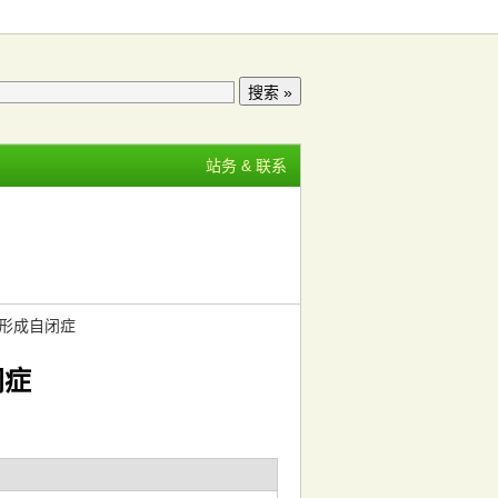
站务 & 联系
损可形成自闭症
闭症