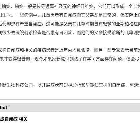
态中的轴突，轴突一般是传导远离神经元的神经纤维突，它们可以形成一个
出生时。一些病例中，儿童患者有自闭症而其父亲却是正常的，但实际上
后代却患有严重自闭症。这可能是父亲在儿童时期曾有轻微的亚斯柏格症
期很少去医院就诊检查是否患有自闭症，而他们的父辈接受诊断的几率则
称自闭症和相关的疾病患者是近年内人数骤增，而另一些专家表示目前没
年来才变得很普遍，现今如果家长意识到孩子在学习方面存在问题，便会
生物科技公司，以开展症状前DNA分析和早期侦查探测自闭症、阿茨
bot
:
形成自闭症 相关