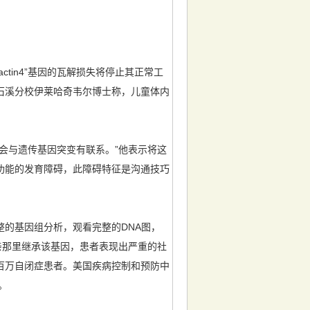
tin4”基因的瓦解损失将停止其正常工
石溪分校伊莱哈奇韦尔博士称，儿童体内
会与遗传基因突变有联系。”他表示将这
功能的发育障碍，此障碍特征是沟通技巧
整的基因组分析，观看完整的DNA图，
父亲那里继承该基因，患者表现出严重的社
百万自闭症患者。美国疾病控制和预防中
。