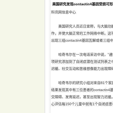
美国研究发现contactin4基因受损可
科讯网信息中心
美国研究人员近日宣称，与大脑功能建立
作，并使大脑正常的工作网络中断。这
出现三组contactin4基因瓦解或者
哈奇韦尔在一次电话采访中说，“通常
项研究添加到了自闭症潜在测试列表之
迟缓、社交互动和思维想像能力出现障
哈奇韦尔的研究小组对来自81个家庭的
结果发现其中有三位患者的contact
交障碍、发育延迟，甚至出现智力迟缓
心评估每150个儿童中就有1个自闭症