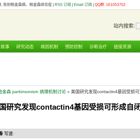
健康, 告别帕金森病、帕金森综合症 |
RSS 订阅
|
Email 订阅
|
QQ群: 161053702
站内搜索:
友故事
研究动态
病因机制
预防控制
诊断治疗
链接资源
帕金森 parkinsonism 病理机制讨论
» 美国研究发现contactin4基因受
国研究发现contactin4基因受损可形成自
香
写道: