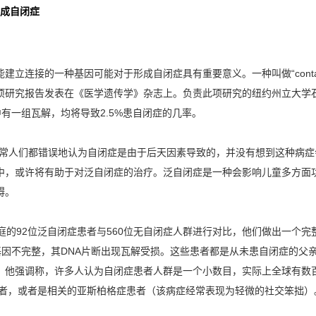
形成自闭症
连接的一种基因可能对于形成自闭症具有重要意义。一种叫做“contac
项研究报告发表在《医学遗传学》杂志上。负责此项研究的纽约州立大学
三组中有一组瓦解，均将导致2.5%患自闭症的几率。
人们都错误地认为自闭症是由于后天因素导致的，并没有想到这种病症
中，或许将有助于对泛自闭症的治疗。泛自闭症是一种会影响儿童多方面
碍。
92位泛自闭症患者与560位无自闭症人群进行对比，他们做出一个完
in4基因不完整，其DNA片断出现瓦解受损。这些患者都是从未患自闭症的
。他强调称，许多人认为自闭症患者人群是一个小数目，实际上全球有数
患者，或者是相关的亚斯柏格症患者（该病症经常表现为轻微的社交笨拙）