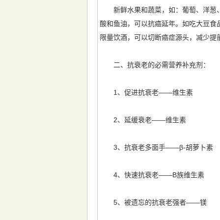
新鲜水果和蔬菜，如：葡萄、洋葱、
酸和鱼油，可以抗癌延年。如吃大豆食
限量饮酒，可以切断癌症源头，减少提
二、抗衰老的必需营养补充剂：
1、促进抗衰老——维生素
2、延缓衰老——维生素
3、抗衰老多面手——β-胡萝卜素
4、快速抗衰老——B族维生素
5、被遗忘的抗衰老强者——镁