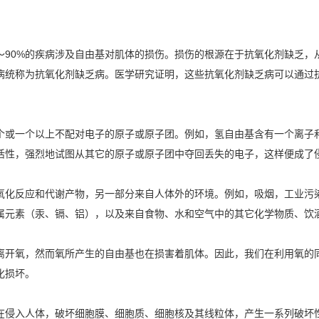
～90%的疾病涉及自由基对肌体的损伤。损伤的根源在于抗氧化剂缺乏
病统称为抗氧化剂缺乏病。医学研究证明，这些抗氧化剂缺乏病可以通过
或一个以上不配对电子的原子或原子团。例如，氢自由基含有一个离子和
活性，强烈地试图从其它的原子或原子团中夺回丢失的电子，这样便成了
反应和代谢产物，另一部分来自人体外的环境。例如，吸烟，工业污染
属元素（汞、镉、铝），以及来自食物、水和空气中的其它化学物质、饮
开氧，然而氧所产生的自由基也在损害着肌体。因此，我们在利用氧的同
化损坏。
侵入人体，破坏细胞膜、细胞质、细胞核及其线粒体，产生一系列破坏性