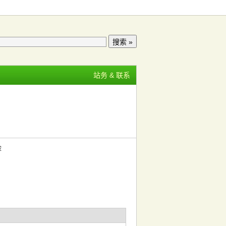
站务 & 联系
险