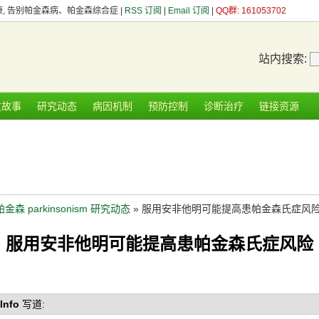
健康, 告别帕金森病、帕金森综合症 |
RSS 订阅
|
Email 订阅
|
QQ群: 161053702
站内搜索:
友故事
研究动态
病因机制
预防控制
诊断治疗
链接资源
帕金森 parkinsonism 研究动态
» 服用安非他明可能提高患帕金森氏症风
服用安非他明可能提高患帕金森氏症风险
Info
写道: