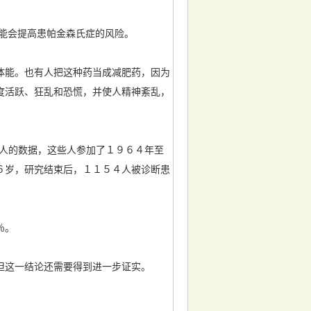
能会提高患帕金森氏症的风险。
体能。也有人把这种药当成减肥药，因为
度活跃、狂乱和恐慌，并使人精神紊乱，
年人的数据，这些人参加了１９６４年至
６岁，研究结束后，１１５４人被诊断患
％。
但这一结论还需要得到进一步证实。