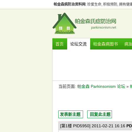
帕金森病防治资料网
: 珍爱生命, 积极预防, 拥有
首页
论坛交流
帕金森病图书
病
当前页面:
帕金森 Parkinsonism 论坛
»
发表新主题
回复此主题
[第1楼 PID5950] 2011-02-21 16:16
PD