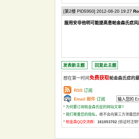
[第2楼 PID5950] 2012-08-20 19:27
Ro
服用安非他明可能提高患帕金森氏症风
发表新主题
回复此主题
免费获取
想在第一时间
帕金森氏症的
RSS
订阅
Email 邮件
订阅
*
为何要订阅帕金森氏症的网站文章?
*
我们尊重您的隐私
，绝不会向第三方泄露您
*
帕金森QQ交流群
：
161053702
(验证时注明“