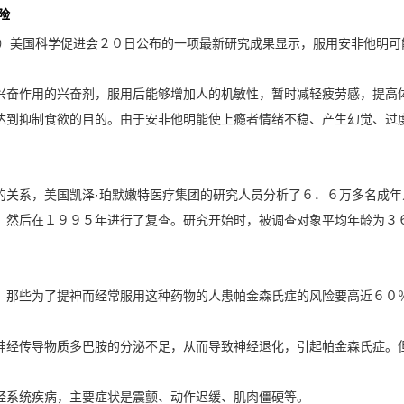
险
原）美国科学促进会２０日公布的一项最新研究成果显示，服用安非他明可
兴奋作用的兴奋剂，服用后能够增加人的机敏性，暂时减轻疲劳感，提高
达到抑制食欲的目的。由于安非他明能使上瘾者情绪不稳、产生幻觉、过
的关系，美国凯泽·珀默嫩特医疗集团的研究人员分析了６．６万多名成
，然后在１９９５年进行了复查。研究开始时，被调查对象平均年龄为３
，那些为了提神而经常服用这种药物的人患帕金森氏症的风险要高近６０
神经传导物质多巴胺的分泌不足，从而导致神经退化，引起帕金森氏症。
经系统疾病，主要症状是震颤、动作迟缓、肌肉僵硬等。