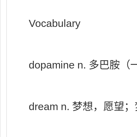
Vocabulary
dopamine n. 多巴
dream n. 梦想，愿望；