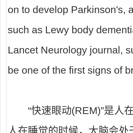
on to develop Parkinson's, 
such as Lewy body dementia
Lancet Neurology journal, s
be one of the first signs of 
“快速眼动(REM)”是人
人在睡觉的时候，大脑会处于