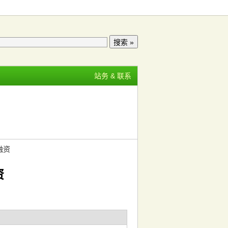
站务 & 联系
融资
资