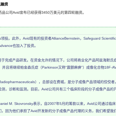
元融资
司Avid宣布已经获得3450万美元的第四轮融资。
投。此外，Avid现有的投资者AllianceBernstein，Safeguard Scientif
BioAdvance也加入了投资。
于完成产品研发。在资金允许的情况下，公司将商业化产品阿兹海默氏症（Al
5，并且将继续帕金森氏症（Parkinson又称“震颤麻痹”）成像化合物18F-
Radiopharmaceuticals），总部设在费城，是分子成像产品领域的
测，诊断和监测。目前，Avid公司共有三个临床阶段的分子成像产品的
el M. Skovronsky表示，自2007年5月的筹款以来，Avid公司
，因为他们承担了Avid开发新的分子成像产品代理的义务，我们希望我