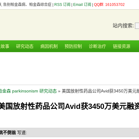
健康, 告别帕金森病、帕金森综合症 |
RSS 订阅
|
Email 订阅
|
QQ群: 161053702
站内搜索:
友故事
研究动态
病因机制
预防控制
诊断治疗
链接资源
帕金森 parkinsonism 研究动态
» 美国放射性药品公司Avid获3450万美元
美国放射性药品公司Avid获3450万美元融
病不倒翁
写道: