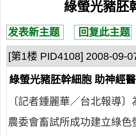
綠螢光豬胚
发表新主题
回复此主题
[第1楼 PID4108] 2008-09-07
綠螢光豬胚幹細胞 助神經
〔記者鍾麗華／台北報導〕
農委會畜試所成功建立綠色