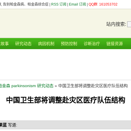
健康, 告别帕金森病、帕金森综合症 |
RSS 订阅
|
Email 订阅
|
QQ群: 161053702
站内搜索:
友故事
研究动态
病因机制
预防控制
诊断治疗
链接资源
帕金森 parkinsonism 研究动态
» 中国卫生部将调整赴灾区医疗队伍结构
中国卫生部将调整赴灾区医疗队伍结构
果蓝
写道: