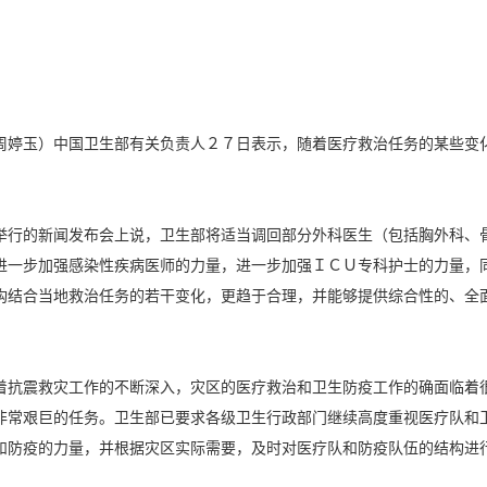
周婷玉）中国卫生部有关负责人２７日表示，随着医疗救治任务的某些变
举行的新闻发布会上说，卫生部将适当调回部分外科医生（包括胸外科、
进一步加强感染性疾病医师的力量，进一步加强ＩＣＵ专科护士的力量，
构结合当地救治任务的若干变化，更趋于合理，并能够提供综合性的、全
着抗震救灾工作的不断深入，灾区的医疗救治和卫生防疫工作的确面临着
非常艰巨的任务。卫生部已要求各级卫生行政部门继续高度重视医疗队和
和防疫的力量，并根据灾区实际需要，及时对医疗队和防疫队伍的结构进