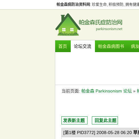
帕金森病防治资料网
: 珍爱生命, 积极预防, 拥有
首页
论坛交流
帕金森病图书
病
当前页面:
帕金森 Parkinsonism 论坛
»
发表新主题
回复此主题
[第1楼 PID3772] 2008-05-28 06:20
苹