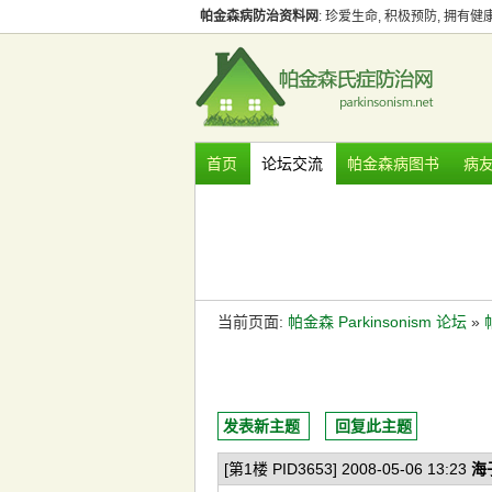
帕金森病防治资料网
: 珍爱生命, 积极预防, 拥有
首页
论坛交流
帕金森病图书
病
当前页面:
帕金森 Parkinsonism 论坛
»
发表新主题
回复此主题
[第1楼 PID3653] 2008-05-06 13:23
海