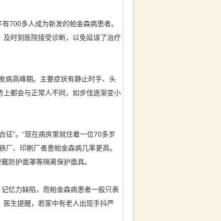
年有700多人成为新发的帕金森病患者。
，及时到医院接受诊断，以免延误了治疗
为发病高峰期。主要症状有静止时手、头
势上都会与正常人不同，如步伐逐渐变小
征”。“现在病房里就住着一位70多岁
钢铁厂、印刷厂者患帕金森病几率更高。
要戴防护面罩等隔离保护面具。
、记忆力缺陷，而帕金森病患者一般只表
。医生提醒，若家中有老人出现手抖严
。