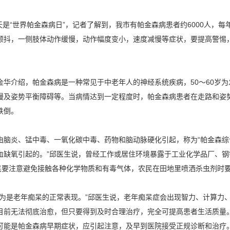
天是“世界帕金森病日”，记者了解到，我市有帕金森病患者约6000人，每
颤抖，一侧肢体动作缓慢，动作幅度变小，速度减慢等症状，要提高警惕
金华介绍，帕金森病是一种常见于中老年人的神经系统疾病，50～60岁
慢及姿势平衡障碍等。当病情达到一定程度时，帕金森病患者在走路和姿
跌倒。
脑炎、锰中毒、一氧化碳中毒、药物和脑动脉硬化引起，称为“帕金森综合
血缺氧引起的。”邱医生说，曾经工作或居住环境暴露于工业化学品厂、
市民要注意避免接触各种化学物质和有毒气体，农民在田地里喷洒杀虫剂时
认为是老年痴呆的正常表现。”邱医生说，老年痴呆症会出现智力、计算力
目前无法彻底治愈，但只要得到及时合理治疗，完全可提高患者生活质量
可能是帕金森病早期症状，应引起注意，及早到医院接受正规诊断和治疗