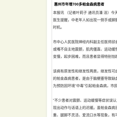
惠州市年增700多帕金森病患者
本报讯 （记者叶莉子 通讯员潘 洁）今
医生提醒，中老年人如出现一侧手或脚
时机。
市中心人民医院神经内科副主任医师邱
或嘴不自主地震颤，肌肉僵直、运动缓
变慢，起步困难，而且患者显得特别怕
该病有原发性和继发性两类，继发性可由
的帕金森病患者，是由于脑梗塞导致缺
为预防因环境“中毒”引起帕金森病，
“不少患者对震颤、运动缓慢等症状误
现出动作与话语上的迟缓。虽帕金森病
重、腿脚不灵活、爱流口水等现象，有