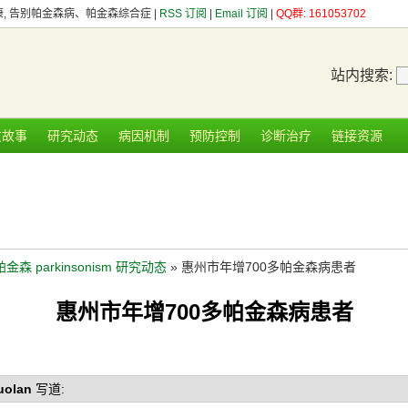
健康, 告别帕金森病、帕金森综合症 |
RSS 订阅
|
Email 订阅
|
QQ群: 161053702
站内搜索:
友故事
研究动态
病因机制
预防控制
诊断治疗
链接资源
帕金森 parkinsonism 研究动态
» 惠州市年增700多帕金森病患者
惠州市年增700多帕金森病患者
luolan
写道: