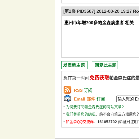
[第2楼 PID3587] 2012-08-20 19:27
Ro
惠州市年增700多帕金森病患者 相关
发表新主题
回复此主题
免费获取
想在第一时间
帕金森氏症的
RSS
订阅
Email 邮件
订阅
*
为何要订阅帕金森氏症的网站文章?
*
我们尊重您的隐私
，绝不会向第三方泄露您
*
帕金森QQ交流群
：
161053702
(验证时注明“