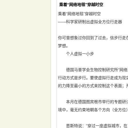
乘着“网络地毯”穿越时空
乘着“网络地毯”穿越时空
——科学家研制出虚拟全方位行走器
你可曾想象过你回到了过去，信步行走
梦想。
个人虚拟一小步
德国马普学会生物控制研究所“网络漫步
行动方式是步行。要使虚拟行走成为现
的力降至最小的方式来控制这个表面；
本月在德国图宾根市举行的专题研讨
境中，毫无约束地朝各个方向（全方位
恩斯特说：“穿过一座虚拟城市，在以