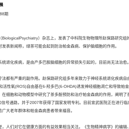
展
88期
ogicalPsychiatry）杂志上，发表了中科院生物物理所赵保路研究
时发表新闻称，绿茶可能会起到防治帕金森病、保护脑细胞的作用。
统退化疾病，是由产多巴胺脑细胞的异常损失引起的，目前尚无法治愈
法都有严重的副作用。赵保路研究组多年来致力于神经系统退化疾病自由
和活性氧(ROS)自由基在6-羟多巴(6-OHDA)诱发神经细胞凋亡和导
，在细胞和动物模型中研究了茶多酚预防和治疗帕金森病的作用，阐明了茶
理和信号通路，并于2007年获得了国家发明专利。目前宣武医院正在进行
给广大老年群体和帕金森病患者带来福音。
们对它在健康方面的有益效果相当关注。《生物精神病学》的编辑、耶鲁