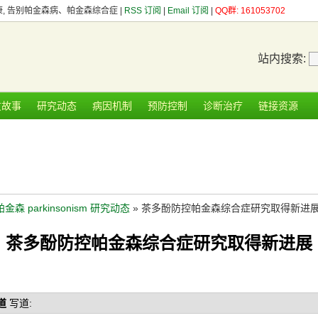
健康, 告别帕金森病、帕金森综合症 |
RSS 订阅
|
Email 订阅
|
QQ群: 161053702
站内搜索:
友故事
研究动态
病因机制
预防控制
诊断治疗
链接资源
帕金森 parkinsonism 研究动态
» 茶多酚防控帕金森综合症研究取得新进
茶多酚防控帕金森综合症研究取得新进展
道
写道: