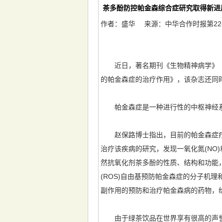
茶多酚防控帕金森综合症研究取得新进
作者：盛华 来源：中华合作时报第22
近日，著名期刊《生物精神病学》（Biol
的帕金森症的治疗作用》，该杂志还同
帕金森症是一种进行性的中枢神经系
赵保路博士指出，目前的帕金森症疗
治疗该疾病的研究，发现一氧化氮(NO)
然抗氧化剂茶多酚的性质、结构和功能
(ROS)自由基预防帕金森症的分子机
副作用的预防和治疗帕金森病的药物，
由于绿茶饮品在世界享有很高的声誉，人