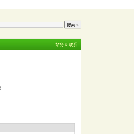
站务 & 联系
展