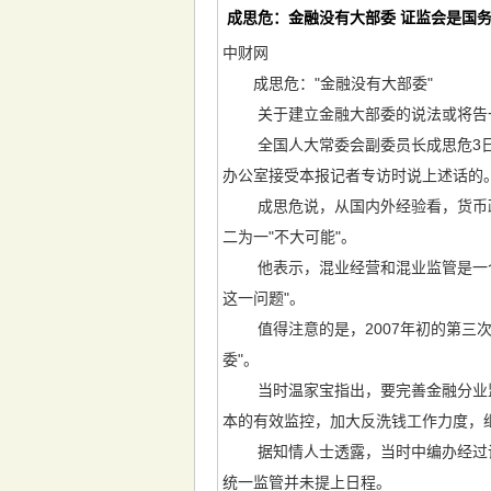
成思危：金融没有大部委 证监会是国
中财网
成思危："金融没有大部委"
关于建立金融大部委的说法或将告
全国人大常委会副委员长成思危3日表
办公室接受本报记者专访时说上述话的
成思危说，从国内外经验看，货币政
二为一"不大可能"。
他表示，混业经营和混业监管是一个大
这一问题"。
值得注意的是，2007年初的第三次
委"。
当时温家宝指出，要完善金融分业监
本的有效监控，加大反洗钱工作力度，
据知情人士透露，当时中编办经过调
统一监管并未提上日程。