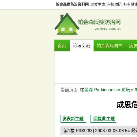
帕金森病防治资料网
: 珍爱生命, 积极预防, 拥有
首页
论坛交流
帕金森病图书
病
当前页面:
帕金森 Parkinsonism 论坛
»
成思
发表新主题
回复此主题
[第1楼 PID3263] 2008-03-05 06:54
经