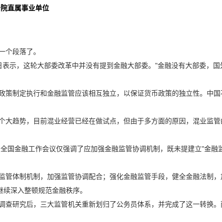
务院直属事业单位
一个段落了。
示，这轮大部委改革中并没有提到金融大部委。"金融没有大部委，国外
。
策制定执行和金融监管应该相互独立，以保证货币政策的独立性。中国
趋势，目前混业经营已经在做试点，但由于多方面的原因，混业监管的
全国金融工作会议仅强调了应加强金融监管协调机制，既未提建立"金融监
管体制机制，加强监管协调配合；强化金融监管手段，健全金融法制，
继续深入整顿规范金融秩序。
查研究后，三大监管机关重新划归了公务员体系，并完成了这一转换。