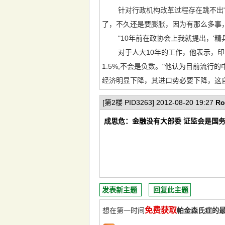
针对行政机构改革过程存在跳不出"精
了，不久还是要膨胀，因为有那么多事
"10年前在政协会上我就提出，'精兵简
对于人大10年的工作，他表示，印象
1.5%,不会是负数。"他认为目前流
经济明显下降，其进口势必要下降，这自
[第2楼 PID3263] 2012-08-20 19:27
Ro
成思危：金融没有大部委 证监会是国务
发表新主题
回复此主题
免费获取
想在第一时间
帕金森氏症的