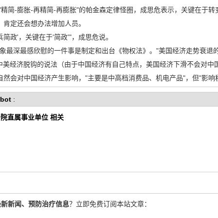
简-膨胀-再精简-再膨胀"的帕金森定律怪圈，成思危表示，关键在于转
，肯定还会想办法增加人员。
政'，关键在于'简政'"，成思危说。
最深最感欣慰的一件事是制定和出台《物权法》。"美国经济走势衰退
行的中美经济脱钩的说法（由于中国经济有自己特点，美国经济下滑不会对中
然会对中国经济产生影响，"主要是中高档消费品、机电产品"，但"影响程度
bot
:
院直属事业单位 相关
最新新闻、预防治疗信息
？立即免费订阅本站文章：