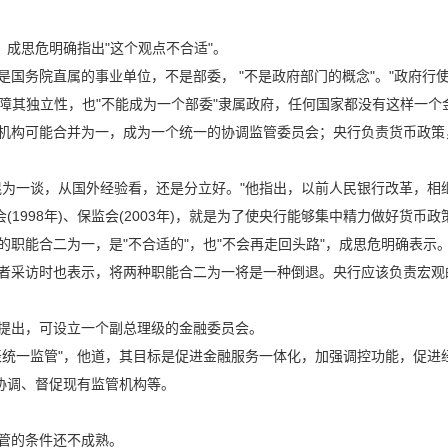
成思危明确指出"这个观点不合适"。
务院直属的事业单位，不是部委， "不是政府部门的概念"。"政府行
障其独立性，也"不能成为一个部委"隶属政府，任何国家都没有这样一个
构可能合并为一，成为一个统一的协调监管委员会；央行负责货币政策
一谈，从国外经验看，还是分立好。"他指出，以前人民银行改革，相
会(1998年)、保监会(2003年)，就是为了使央行能够集中精力做好货
能合二为一，是"不合适的"，也"不会再走回头路"，成思危明确表示
采访时也表示，将两种职能合二为一将是一种倒退。央行应该负责宏观
出，可设立一个副总理级的金融委员会。
一监管"，他道，其目标是促进金融服务一体化，加强调控功能，促进
协调、督促现有监管机构等。
管的条件还不成熟。