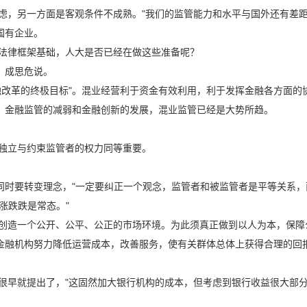
另一方面是客观条件不成熟。"我们的监管能力和水平与国外还有差距
国有企业。
律框架基础，人大是否已经在做这些准备呢？
，成思危说。
革的终极目标"。混业经营利于资金有效利用，利于发挥金融各方面的
、金融监管的减弱和金融创新的发展，混业监管已经是大势所趋。
立与约束监管者的权力同等重要。
时要转变理念，"一定要纠正一个观念，监管者和被监管者是平等关系，
涨跌跌是常态。"
造一个公开、公平、公正的市场环境。为此须真正做到以人为本，保障
金融机构努力降低运营成本，改善服务，使有关群体总体上获得合理的回
就提出了，"这固然加大银行机构的成本，但考虑到银行收益很大部分