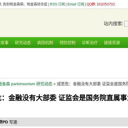
健康, 告别帕金森病、帕金森综合症 |
RSS 订阅
|
Email 订阅
|
QQ群: 161053702
站内搜索:
友故事
研究动态
病因机制
预防控制
诊断治疗
链接资源
帕金森 parkinsonism 研究动态
» 成思危：金融没有大部委 证监会是国务
危：金融没有大部委 证监会是国务院直属事
济PD
写道: