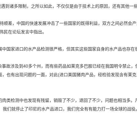
口遭遇到诸多限制，之所以如此，不仅仅是由于技术上的原因，还有其他一
顺差，中国的快速发展冲击了一些国家的既得利益，双方之间必然会产
黄伟民在论坛发言中指出。
中国家进口的水产品检测很严格，但其实这些国家自身的水产品也存在
事故涉及到40多个州，而有些药品如莱克多巴胺已经在我国明令禁止，但
面，也有出现问题的一面，对此(进口美国猪肉产品，经检验发现含有莱克
肉类检测中也发现有残留，销毁了不少，退回了不少，问题也相当多。凡
口，我们就停止了印尼的水产品进口，我们完全有有能力打一场全球的战役