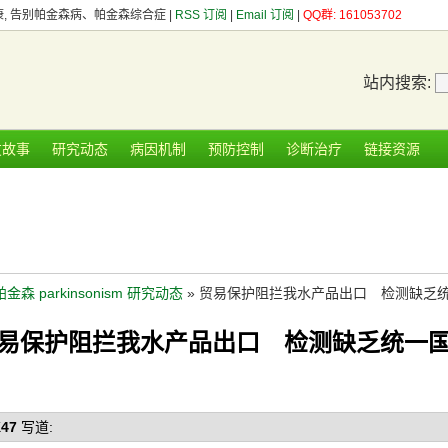
健康, 告别帕金森病、帕金森综合症 |
RSS 订阅
|
Email 订阅
|
QQ群: 161053702
站内搜索:
友故事
研究动态
病因机制
预防控制
诊断治疗
链接资源
帕金森 parkinsonism 研究动态
» 贸易保护阻拦我水产品出口 检测缺乏
易保护阻拦我水产品出口 检测缺乏统一
47
写道: