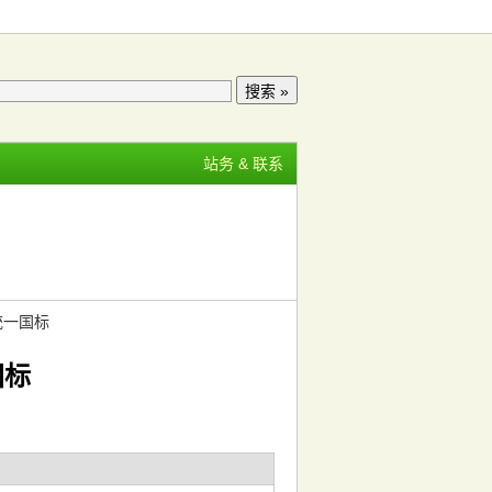
站务 & 联系
统一国标
国标