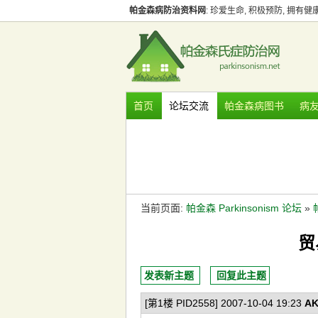
帕金森病防治资料网
: 珍爱生命, 积极预防, 拥有
首页
论坛交流
帕金森病图书
病
当前页面:
帕金森 Parkinsonism 论坛
»
贸
发表新主题
回复此主题
[第1楼 PID2558] 2007-10-04 19:23
AK