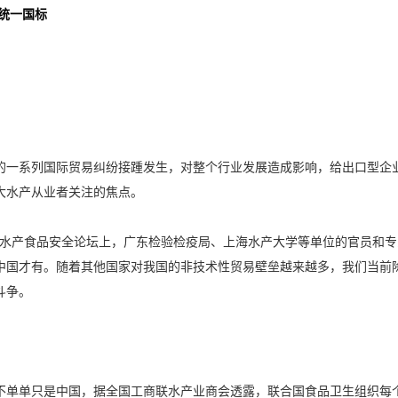
统一国标
的一系列国际贸易纠纷接踵发生，对整个行业发展造成影响，给出口型企
大水产从业者关注的焦点。
节水产食品安全论坛上，广东检验检疫局、上海水产大学等单位的官员和
中国才有。随着其他国家对我国的非技术性贸易壁垒越来越多，我们当前
斗争。
单单只是中国，据全国工商联水产业商会透露，联合国食品卫生组织每个