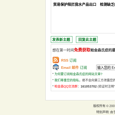
贸易保护阻拦我水产品出口 检测缺乏
发表新主题
回复此主题
免费获取
想在第一时间
帕金森氏症的
RSS
订阅
Email 邮件
订阅
*
为何要订阅帕金森氏症的网站文章?
*
我们尊重您的隐私
，绝不会向第三方泄露您
*
帕金森QQ交流群
：
161053702
(验证时注明“
版权所有 ©
20
特别声明:
由