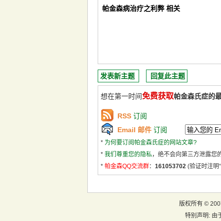
帕金森病治疗之利弊 相关
发表新主题
回复此主题
免费获取
想在第一时间
帕金森氏症的
RSS
订阅
Email 邮件
订阅
*
为何要订阅帕金森氏症的网站文章?
*
我们尊重您的隐私
，绝不会向第三方泄露您
*
帕金森QQ交流群
：
161053702
(验证时注明“
版权所有 ©
20
特别声明:
由