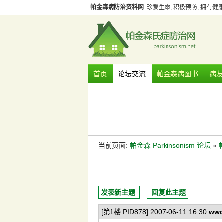
帕金森病防治资料网
: 珍爱生命, 积极预防, 拥有
首页
论坛交流
帕金森病图书
病
当前页面:
帕金森 Parkinsonism 论坛
»
发表新主题
回复此主题
[第1楼 PID878] 2007-06-11 16:30
wwd