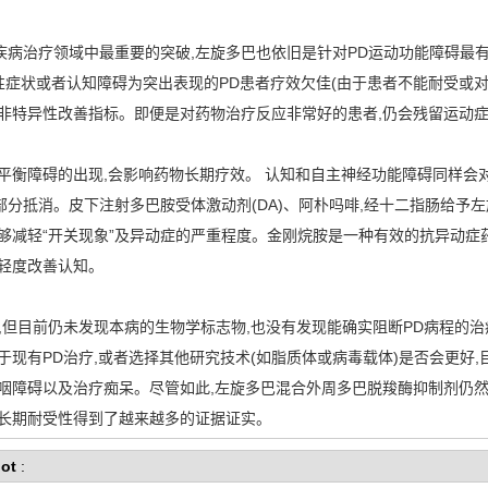
病治疗领域中最重要的突破,左旋多巴也依旧是针对PD运动功能障碍最有
以轴性症状或者认知障碍为突出表现的PD患者疗效欠佳(由于患者不能耐受或
的非特异性改善指标。即便是对药物治疗反应非常好的患者,仍会残留运动
平衡障碍的出现,会影响药物长期疗效。 认知和自主神经功能障碍同样会
分抵消。皮下注射多巴胺受体激动剂(DA)、阿朴吗啡,经十二指肠给予
够减轻“开关现象”及异动症的严重程度。金刚烷胺是一种有效的抗异动症药
轻度改善认知。
,但目前仍未发现本病的生物学标志物,也没有发现能确实阻断PD病程的
于现有PD治疗,或者选择其他研究技术(如脂质体或病毒载体)是否会更好,
咽障碍以及治疗痴呆。尽管如此,左旋多巴混合外周多巴脱羧酶抑制剂仍然
和长期耐受性得到了越来越多的证据证实。
ot
: