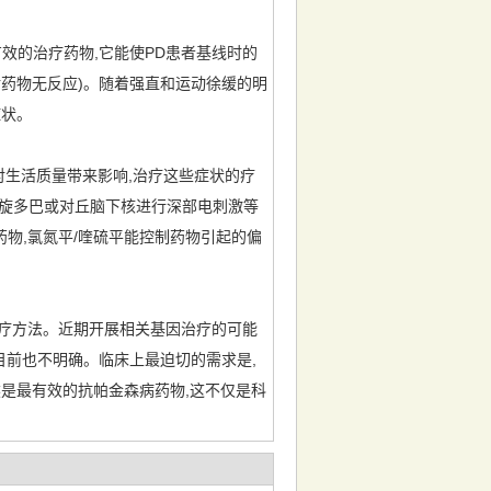
效的治疗药物,它能使PD患者基线时的
对药物无反应)。随着强直和运动徐缓的明
症状。
对生活质量带来影响,治疗这些症状的疗
左旋多巴或对丘脑下核进行深部电刺激等
物,氯氮平/喹硫平能控制药物引起的偏
治疗方法。近期开展相关基因治疗的可能
目前也不明确。临床上最迫切的需求是,
是最有效的抗帕金森病药物,这不仅是科