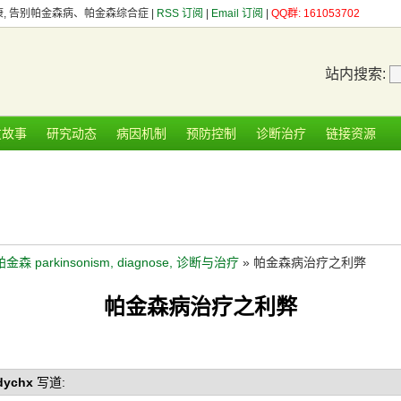
健康, 告别帕金森病、帕金森综合症 |
RSS 订阅
|
Email 订阅
|
QQ群: 161053702
站内搜索:
友故事
研究动态
病因机制
预防控制
诊断治疗
链接资源
帕金森 parkinsonism, diagnose, 诊断与治疗
» 帕金森病治疗之利弊
帕金森病治疗之利弊
ychx
写道: