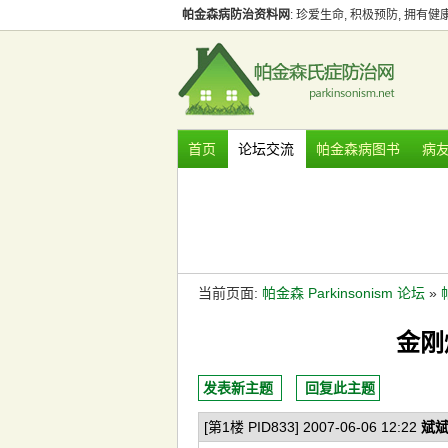
帕金森病防治资料网
: 珍爱生命, 积极预防, 拥有
首页
论坛交流
帕金森病图书
病
当前页面:
帕金森 Parkinsonism 论坛
»
金刚
发表新主题
回复此主题
[第1楼 PID833] 2007-06-06 12:22
斌