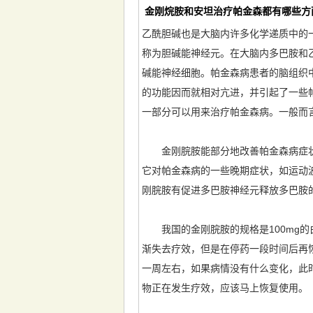
金刚烷胺和安坦治疗帕金森都有哪些方
乙酰胆碱也是大脑内许多化学递质中的
称为胆碱能神经元。在大脑内多巴胺和
碱能神经细胞。帕金森病患者的脑组织
的功能因而就相对亢进，并引起了一些
一部分可以用来治疗帕金森病。一般而言
金刚脘胺能部分地改善帕金森病症状
它对帕金森病的一些晚期症状，如运动
刚脘胺有促进多巴胺神经元释放多巴胺
我国的金刚脘胺的规格是100mg的
渐失去疗效，但是在停药一段时间后再
一周左右，如果病情没有什么变化，此
物正在发生疗效，应该马上恢复使用。