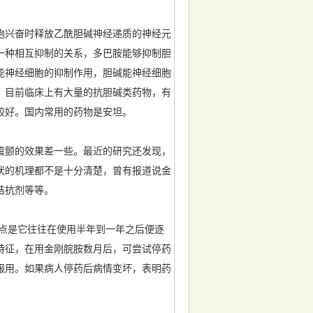
胞兴奋时释放乙酰胆碱神经递质的神经元
一种相互抑制的关系，多巴胺能够抑制胆
能神经细胞的抑制作用，胆碱能神经细胞
。目前临床上有大量的抗胆碱类药物，有
较好。国内常用的药物是安坦。
颤的效果差一些。最近的研究还发现，
状的机理都不是十分清楚，曾有报道说金
拮抗剂等等。
点是它往往在使用半年到一年之后便逐
特征，在用金刚脘胺数月后，可尝试停药
服用。如果病人停药后病情变坏，表明药