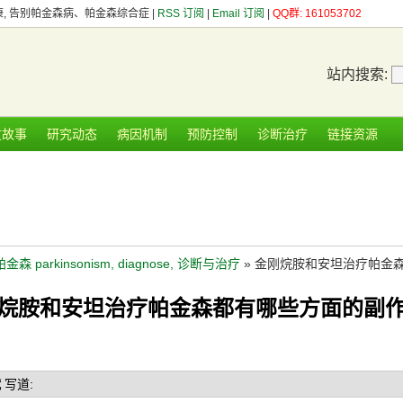
健康, 告别帕金森病、帕金森综合症 |
RSS 订阅
|
Email 订阅
|
QQ群: 161053702
站内搜索:
友故事
研究动态
病因机制
预防控制
诊断治疗
链接资源
帕金森 parkinsonism, diagnose, 诊断与治疗
» 金刚烷胺和安坦治疗帕金
烷胺和安坦治疗帕金森都有哪些方面的副
斌
写道: