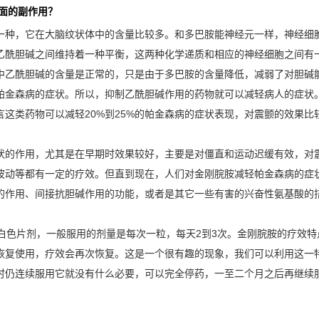
面的副作用？
一种，它在大脑纹状体中的含量比较多。和多巴胺能神经元一样，神经细
乙酰胆碱之间维持着一种平衡，这两种化学递质和相应的神经细胞之间有
中乙酰胆碱的含量是正常的，只是由于多巴胺的含量降低，减弱了对胆碱
帕金森病的症状。所以，抑制乙酰胆碱作用的药物就可以减轻病人的症状
这类药物可以减轻20%到25%的帕金森病的症状表现，对震颤的效果比
的作用，尤其是在早期时效果较好，主要是对僵直和运动迟缓有效，对震
波动等都有一定的疗效。但直到现在，人们对金刚脘胺减轻帕金森病的症
的作用、间接抗胆碱作用的功能，或者是其它一些有害的兴奋性氨基酸的
白色片剂，一般服用的剂量是每次一粒，每天2到3次。金刚脘胺的疗效特
恢复使用，疗效会再次恢复。这是一个很有趣的现象，我们可以利用这一
时仍连续服用它就没有什么必要，可以完全停药，一至二个月之后再继续