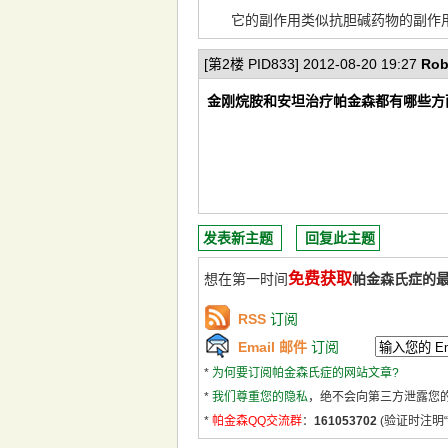
它的副作用类似抗胆碱药物的副作用
[第2楼 PID833] 2012-08-20 19:27
Rob
金刚烷胺和安坦治疗帕金森都有哪些方
发表新主题
回复此主题
免费获取
想在第一时间
帕金森氏症的
RSS
订阅
Email 邮件
订阅
*
为何要订阅帕金森氏症的网站文章?
*
我们尊重您的隐私
，绝不会向第三方泄露您
*
帕金森QQ交流群
：
161053702
(验证时注明“