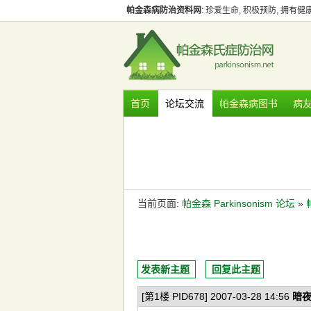
帕金森病防治资料网
: 珍爱生命, 积极预防, 拥有
首页
论坛交流
帕金森病图书
病
当前页面:
帕金森 Parkinsonism 论坛
»
发表新主题
回复此主题
[第1楼 PID678] 2007-03-28 14:56
暗