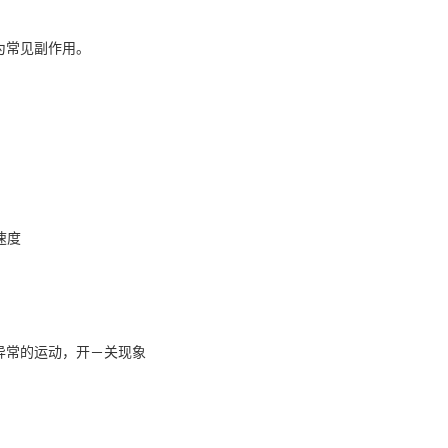
为常见副作用。
速度
异常的运动，开－关现象