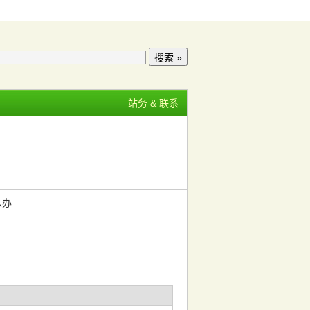
站务 & 联系
么办