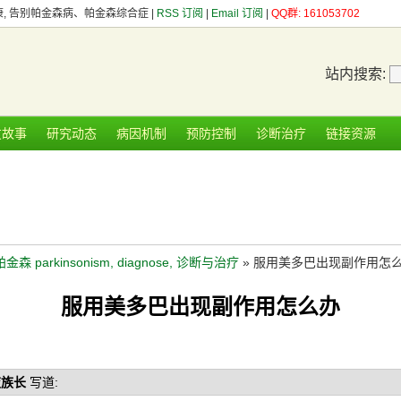
健康, 告别帕金森病、帕金森综合症 |
RSS 订阅
|
Email 订阅
|
QQ群: 161053702
站内搜索:
友故事
研究动态
病因机制
预防控制
诊断治疗
链接资源
帕金森 parkinsonism, diagnose, 诊断与治疗
» 服用美多巴出现副作用怎
服用美多巴出现副作用怎么办
夜族长
写道: