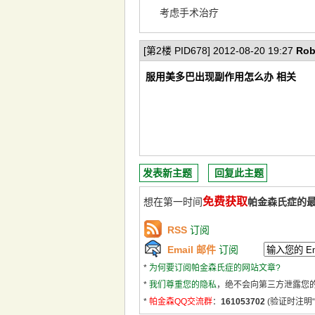
考虑手术治疗
[第2楼 PID678] 2012-08-20 19:27
Rob
服用美多巴出现副作用怎么办 相关
发表新主题
回复此主题
免费获取
想在第一时间
帕金森氏症的
RSS
订阅
Email 邮件
订阅
*
为何要订阅帕金森氏症的网站文章?
*
我们尊重您的隐私
，绝不会向第三方泄露您
*
帕金森QQ交流群
：
161053702
(验证时注明“