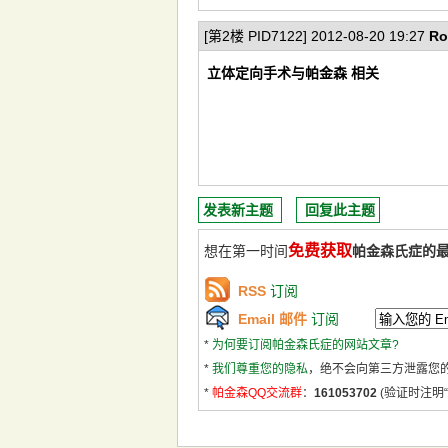
[第2楼 PID7122] 2012-08-20 19:27
Ro
立体定向手术与帕金森 相关
发表新主题
回复此主题
免费获取
想在第一时间
帕金森氏症的
RSS
订阅
Email 邮件
订阅
*
为何要订阅帕金森氏症的网站文章?
*
我们尊重您的隐私
，绝不会向第三方泄露您
*
帕金森QQ交流群
：
161053702
(验证时注明“