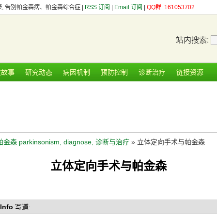
健康, 告别帕金森病、帕金森综合症 |
RSS 订阅
|
Email 订阅
|
QQ群: 161053702
站内搜索:
友故事
研究动态
病因机制
预防控制
诊断治疗
链接资源
帕金森 parkinsonism, diagnose, 诊断与治疗
» 立体定向手术与帕金森
立体定向手术与帕金森
Info
写道: