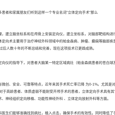
患者和家属朋友们听到这样一个专业名词"立体定向手术"那么
理，建立脑坐标系和在颅骨上安装定向仪，建立坐标系，对脑部靶结构进
体定向术主要用于治疗神经外科领域中的帕金森病、肿瘤、癫痫等脑部疾患
应用，经过后人数十年的不断总结和完善，现在这项技术已更趋成熟。
定向仪的指导下，对患者大脑某一特定区域病灶（帕金森病患者的苍白球
微创、安全、可靠等特点，近年来其手术死亡率已降 为0-1%。尤其是
及对于高龄患者、体质虚弱不能耐受开颅手术的患者，立体定向手术具有其
术、神经组织定向移植、功能性神经外科 、立体定向放射外科等方面。
科医生们能够准确找到病灶，植入点击，确保手术的有效性。同时降低了