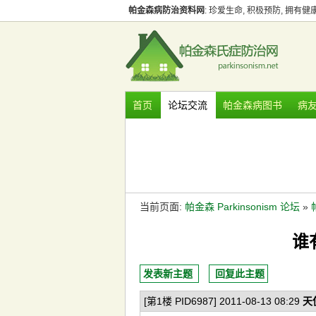
帕金森病防治资料网
: 珍爱生命, 积极预防, 拥有
首页
论坛交流
帕金森病图书
病
当前页面:
帕金森 Parkinsonism 论坛
»
谁
发表新主题
回复此主题
[第1楼 PID6987] 2011-08-13 08:29
天