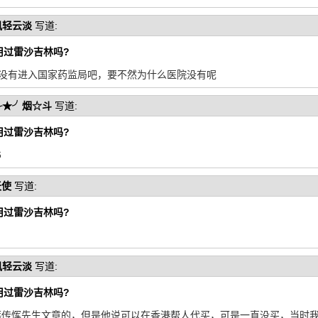
风轻云淡
写道:
用过雷沙吉林吗?
说没有进入国家药监局吧，要不然为什么医院没有呢
╭★╯烟☆斗
写道:
用过雷沙吉林吗?
6
天使
写道:
用过雷沙吉林吗?
风轻云淡
写道:
用过雷沙吉林吗?
港薛传恽先生文章的，但是他说可以在香港帮人代买，可是一直没买，当时我刚