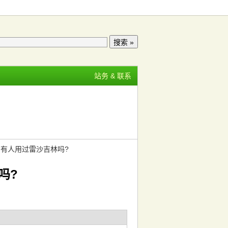
站务 & 联系
 有人用过雷沙吉林吗?
吗?