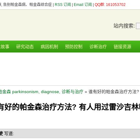
健康, 告别帕金森病、帕金森综合症 |
RSS 订阅
|
Email 订阅
|
QQ群: 161053702
站内搜索:
友故事
研究动态
病因机制
预防控制
诊断治疗
链接资源
帕金森 parkinsonism, diagnose, 诊断与治疗
» 谁有好的帕金森治疗方法?
有好的帕金森治疗方法? 有人用过雷沙吉林
使
写道: