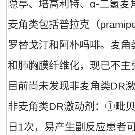
隐亭、培高利特、α-二氢
麦角类包括普拉克（pramip
罗替戈汀和阿朴吗啡。麦角
和肺胸膜纤维化，现已不主
目前尚未发现非麦角类DR
非麦角类DR激动剂：①毗贝
日1次，易产生副反应患者可改