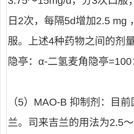
3.75～15mg/d，分3次口
日2次，每隔5d增加2.5 mg
服。上述4种药物之间的剂
隐亭：α-二氢麦角隐亭=100
（5）MAO-B 抑制剂：
兰。司来吉兰的用法为2.5～5