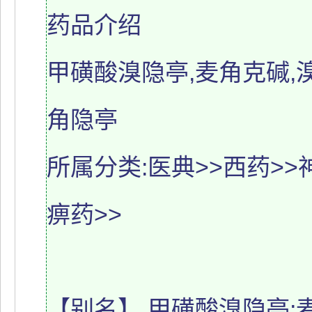
药品介绍
甲磺酸溴隐亭,麦角克碱,
角隐亭
所属分类:医典>>西药>
痹药>>
【别名】 甲磺酸溴隐亭;