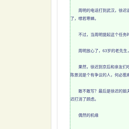
周明的电话打到武汉，徐迟说他
了，噤若寒蝉。
不过，当周明提起这个任务时，
周明放心了，63岁的老先生，
果然，徐迟到京后和亲友们吃饭，
陈景润是个有争议的人，何必惹
敢不敢写？最后是徐迟的姐夫一
迟打消了顾虑。
偶然的机缘