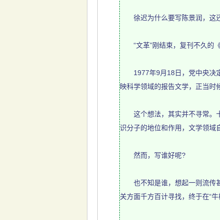
徐迟为什么要写陈景润，这还得
“文革”刚结束，复刊不久的《
1977年9月18日，党中央决
映科学领域的报告文学，正当时
这个想法，其实并不寻常。十年
识分子的地位和作用，文学领域
然而，写谁好呢?
也不知是谁，想起一则流传甚广
关方面千方百计寻找，终于在“牛