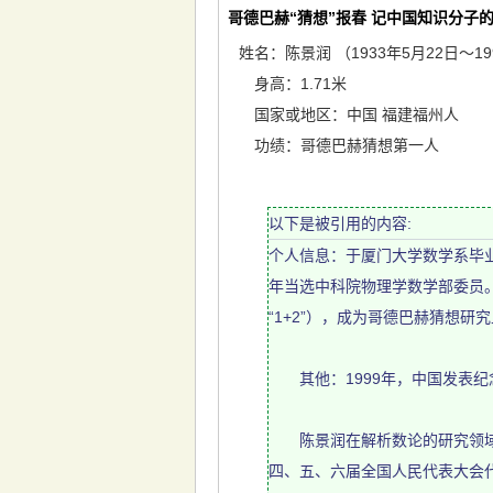
哥德巴赫“猜想”报春 记中国知识分子的1
姓名：陈景润 （1933年5月22日～19
身高：1.71米
国家或地区：中国 福建福州人
功绩：哥德巴赫猜想第一人
以下是被引用的内容:
个人信息：于厦门大学数学系毕业
年当选中科院物理学数学部委员。
“1+2”），成为哥德巴赫猜想
其他：1999年，中国发表纪
陈景润在解析数论的研究领域取
四、五、六届全国人民代表大会