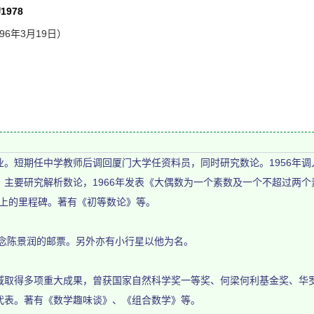
978
96年3月19日）
。短期任中学教师后调回厦门大学任资料员，同时研究数论。1956年调入
主要研究解析数论，1966年发表《大偶数为一个素数及一个不超过两
研究上的里程碑。著有《初等数论》等。
念陈景润的邮票。另外亦有小行星以他为名。
得多项重大成果，曾获国家自然科学奖一等奖、何梁何利基金奖、华罗
代表。著有《数学趣味谈》、《组合数学》等。