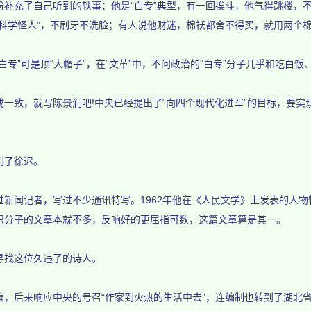
充了自己听到的轶事：他是“白专”典型，有一回挨斗，他气得跳楼，不
“科学怪人”，不刷牙不洗脸；有人说他财迷，棉袄都舍不得买，就用两个
”可是顶“大帽子”，在“文革”中，不问政治的“白专”分子几乎和吃白饭
致，就写陈景润吧!中央已经提出了“向四个现代化进军”的目标，要实现
了徐迟。
闻记者，写过不少通讯特写。1962年他在《人民文学》上发表的人物
识分子的文章本就不多，反响好的更屈指可数，这篇文章算是其一。
找这位久违了的诗人。
后来响应中央的号召“作家到火热的生活中去”，连编制也转到了湖北