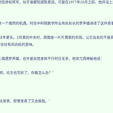
修权将军，似乎谁都知道陈景润，可是在1977年10月之前，他并没上
一个偶然的机遇。时任中科院数学所业务处处长的罗声雄讲述了这件奇
往年更长。2月里的中关村，周围是一片片萧索的农田，让它出名的不是
事往往有风向标的意味。
偶遇罗声雄，也许是自觉身体不行时日无多，他突兀而神秘地说：
，论文也写好了，你看怎么办？”
。
发表，即使发表了又会挨批。”