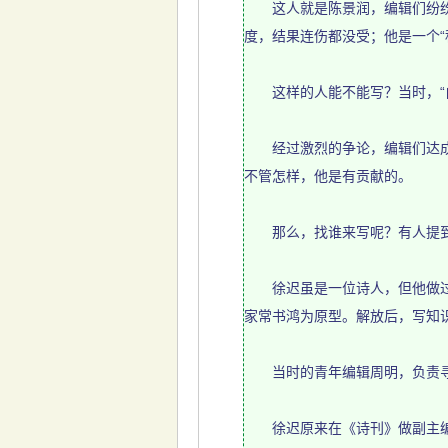
这人就是陈景润，编辑们纷纷补
度，结果连伤都没受；他是一个
这样的人能不能写？当时，“白专
经过激烈的争论，编辑们达成一
不管怎样，他是有贡献的。
那么，找谁来写呢？有人提到
徐迟虽是一位诗人，但他做过新
家常书鸿为原型。解放后，写知
当时的青年编辑周明，负责寻
徐迟原来在《诗刊》做副主编，