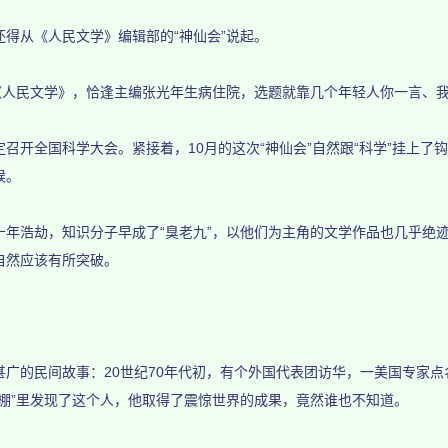
从《人民文学》编辑部的“神仙会”说起。
人民文学》，恰逢主编张光年生病住院，选题就靠几个年轻人你一言、我一
定召开全国科学大会。紧接着，10月的这次“神仙会”自然跟“科学”挂上
候。
浩劫，知识分子早成了“臭老九”，以他们为主角的文学作品也几乎绝迹
自然应该有所突破。
的民间故事：20世纪70年代初，有个外国代表团访华，一美国专家点
棚”里发现了这个人，他取得了震惊世界的成果，竟然谁也不知道。