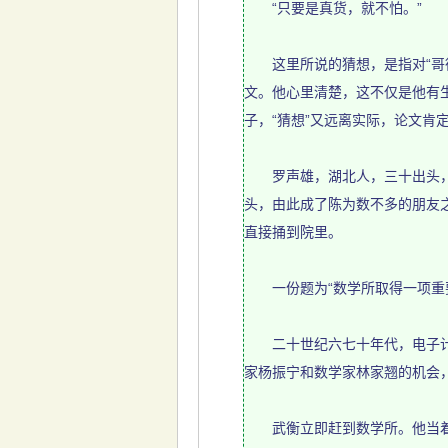
“只要是真货，就不怕。”
这里所说的猜想，是指对“哥德巴
文。他心里清楚，这不仅是他有
子，“猜想”又远离实际，论文
罗声雄，湖北人，三十出头，好
头，由此成了陈为数不多的朋友
直接捅到院里。
一份题为“数学所取得一项重要
二十世纪六七十年代，电子计算
家杨振宁和数学家林家翘的机会
武衡立即赶到数学所。他当着党