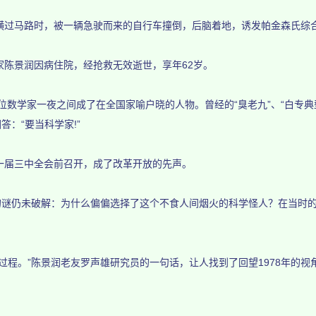
在横过马路时，被一辆急驶而来的自行车撞倒，后脑着地，诱发帕金森氏综
家陈景润因病住院，经抢救无效逝世，享年62岁。
数学家一夜之间成了在全国家喻户晓的人物。曾经的“臭老九”、“白专典
答：“要当科学家!”
届三中全会前召开，成了改革开放的先声。
谜仍未破解：为什么偏偏选择了这个不食人间烟火的科学怪人？在当时的
程。”陈景润老友罗声雄研究员的一句话，让人找到了回望1978年的视