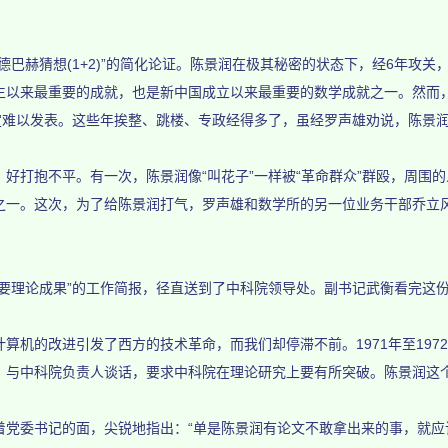
赫猜想(1+2)”的简化论证。陈景润在极其秘密的状态下，经6年攻关，
生以来最重要的成就，也是新中国成立以来最重要的数学成就之一。然而，
肯定难以发表。这些年挨整、跳楼、专政经得多了，虽经罗声雄劝说，陈景
打抱不平。有一次，陈景润像“叫花子”一样被“革命群众”群殴，周围的
之一。这次，为了给陈景润打气，罗声雄和数学所的另一位业务干部乔立
理论成果”的工作简报，径直送到了中科院领导处。副书记武衡看完这
机的改进引发了西方的技术革命，而我们却停滞不前。1971年至197
，与中科院负责人谈话，要求中科院在理论研究上要有所突破。陈景润这
委书记的面，尖锐地指出：“单是陈景润有论文不敢拿出来的事，就应该