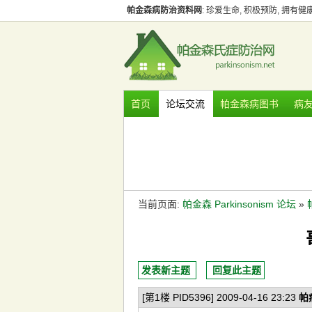
帕金森病防治资料网
: 珍爱生命, 积极预防, 拥有
首页
论坛交流
帕金森病图书
病
当前页面:
帕金森 Parkinsonism 论坛
»
发表新主题
回复此主题
[第1楼 PID5396] 2009-04-16 23:23
帕