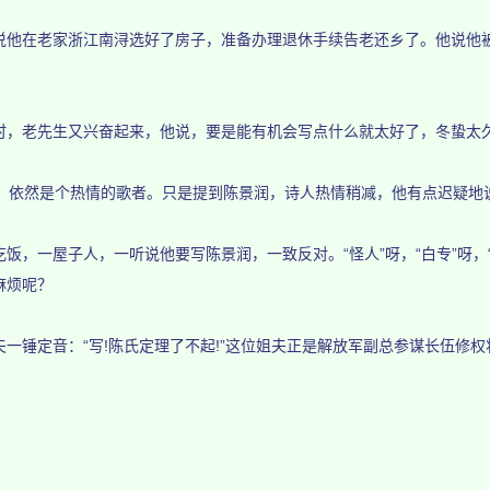
在老家浙江南浔选好了房子，准备办理退休手续告老还乡了。他说他被
老先生又兴奋起来，他说，要是能有机会写点什么就太好了，冬蛰太
依然是个热情的歌者。只是提到陈景润，诗人热情稍减，他有点迟疑地说
一屋子人，一听说他要写陈景润，一致反对。“怪人”呀，“白专”呀，
麻烦呢？
锤定音：“写!陈氏定理了不起!”这位姐夫正是解放军副总参谋长伍修权