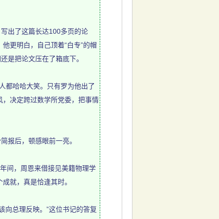
写出了这篇长达100多页的论
他更明白，自己顶着“白专”的帽
润还是把论文压在了箱底下。
人都哈哈大笑。只有罗为他出了
风，决定跨过数学所党委，把事情
份简报后，顿感眼前一亮。
2年间，周恩来借接见美籍物理学
个成就，真是恰逢其时。
向总理反映。”这位书记的答复