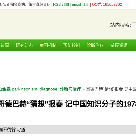
健康, 告别帕金森病、帕金森综合症 |
RSS 订阅
|
Email 订阅
|
QQ群: 161053702
站内搜索:
友故事
研究动态
病因机制
预防控制
诊断治疗
链接资源
帕金森 parkinsonism, diagnose, 诊断与治疗
» 哥德巴赫“猜想”报春 记中
哥德巴赫“猜想”报春 记中国知识分子的197
病不倒翁
写道: