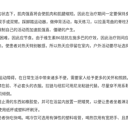
的状态下，肌肉强直将会使肌肉和肌腱缩短。因此在治疗期间一定要保持
双手或双臂。踩脚踏运动器，做伸背活动，每天练习，以拉直弯曲的脊柱
限制自己的活动而加速肌强直、僵硬的产生。
困难，因此应节食。由于维生素B6拮抗左施多巴的疗效，因此治疗则间应
热，使患者对热天特别敏感，所以热天应停留在室内，户外活动要尽址选
动障碍，在日常生活中带来诸多不便，需要家人给予更多的关怀和照顾
襟在前、不必套头的衣服。拉链与纽扣可用尼龙粘链代替。尽量穿不用系
前倾倒。
层止滑的东西如橡胶垫，并可在浴盆内放置一把矮凳，以便让患者坐着淋
使用纸杯或塑料杯刷牙。
患者快吃快喝。喝冷饮可选用有弹性的塑料吸管，喝热饮用有宽把手、且