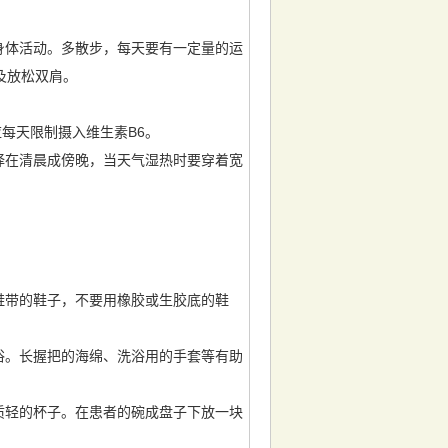
身体活动。多散步，每天要有一定量的运
及放松双肩。
每天限制摄入维生素B6。
择在清晨成傍晚，当天气湿热时要穿着宽
。
鞋带的鞋子，不要用橡胶或生胶底的鞋
浴。长握把的海绵、洗浴用的手套等有助
质轻的杯子。在患者的碗成盘子下放一块