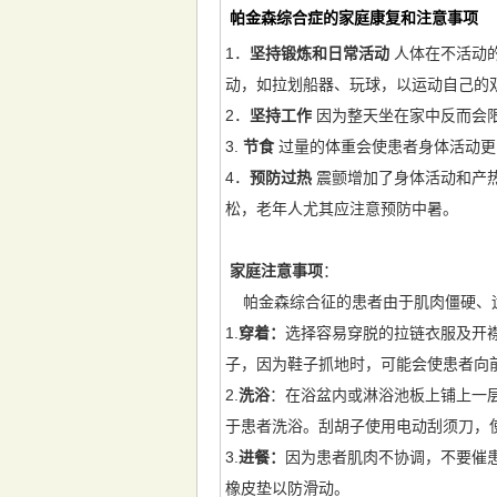
帕金森综合症的家庭康复和注意事项
1．
坚持锻炼和日常活动
人体在不活动
动，如拉划船器、玩球，以运动自己的
2．
坚持工作
因为整天坐在家中反而会
3.
节食
过量的体重会使患者身体活动更
4．
预防过热
震颤增加了身体活动和产
松，老年人尤其应注意预防中暑。
家庭注意事项
：
帕金森综合征的患者由于肌肉僵硬、运
1.
穿着：
选择容易穿脱的拉链衣服及开
子，因为鞋子抓地时，可能会使患者向
2.
洗浴
：在浴盆内或淋浴池板上铺上一
于患者洗浴。刮胡子使用电动刮须刀，
3.
进餐：
因为患者肌肉不协调，不要催
橡皮垫以防滑动。