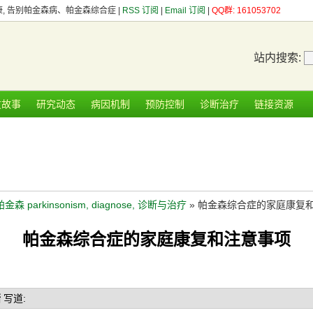
健康, 告别帕金森病、帕金森综合症 |
RSS 订阅
|
Email 订阅
|
QQ群: 161053702
站内搜索:
友故事
研究动态
病因机制
预防控制
诊断治疗
链接资源
帕金森 parkinsonism, diagnose, 诊断与治疗
» 帕金森综合症的家庭康复
帕金森综合症的家庭康复和注意事项
猪
写道: