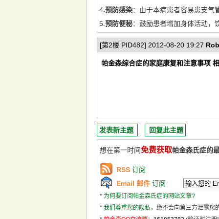
4
.预防感染
：由于本病患者容易患支气
5.
预防便秘
：鼓励患者增加身体活动，
[第2楼 PID482] 2012-08-20 19:27
Rob
帕金森综合症的家庭康复和注意事项 
发表新主题
回复此主题
免费获取
想在第一时间
帕金森氏症的
RSS
订阅
Email 邮件
订阅
*
为何要订阅帕金森氏症的网站文章?
*
我们尊重您的隐私
，绝不会向第三方泄露您