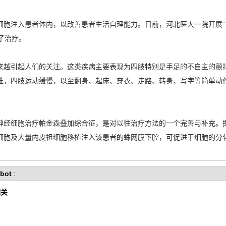
细胞注入患者体内，以改善患者生活自理能力。日前，河北医大一院开展“
了治疗。
来越引起人们的关注。这类疾病主要表现为四肢特别是手足的不自主的颤
难，四肢运动缓慢，以至翻身、起床、穿衣、走路、转身、写字等简单动
神经细胞治疗帕金森叠加综合征，是对以往治疗方法的一个完善与补充。
细胞及大量内皮祖细胞移植注入该患者的蛛网膜下腔，可促进干细胞的分
bot
:
相关