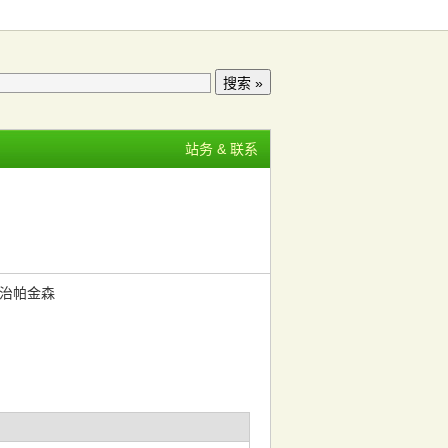
站务 & 联系
”治帕金森