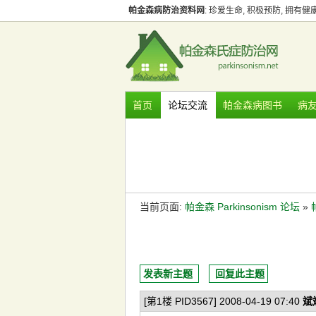
帕金森病防治资料网
: 珍爱生命, 积极预防, 拥有
首页
论坛交流
帕金森病图书
病
当前页面:
帕金森 Parkinsonism 论坛
»
发表新主题
回复此主题
[第1楼 PID3567] 2008-04-19 07:40
斌