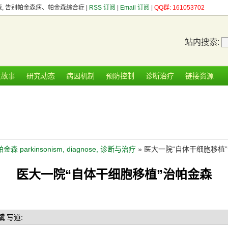
健康, 告别帕金森病、帕金森综合症 |
RSS 订阅
|
Email 订阅
|
QQ群: 161053702
站内搜索:
友故事
研究动态
病因机制
预防控制
诊断治疗
链接资源
帕金森 parkinsonism, diagnose, 诊断与治疗
» 医大一院“自体干细胞移植
医大一院“自体干细胞移植”治帕金森
斌
写道: