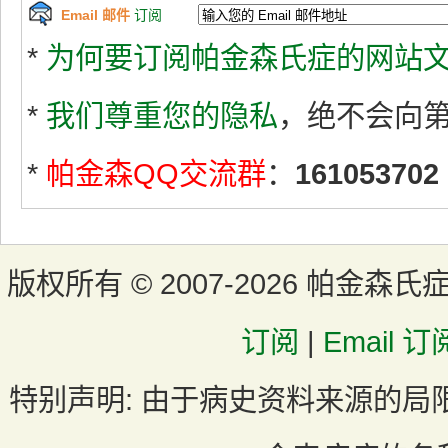
Email 邮件
订阅
*
为何要订阅帕金森氏症的网站文
*
我们尊重您的隐私
，绝不会向
*
帕金森QQ交流群
：
161053702
版权所有 ©
2007-2026 帕金森氏
订阅
|
Email 订
特别声明:
由于病史资料来源的局