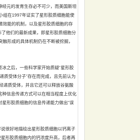
神经元的发育生存必不可少，而美国斯坦
小组在1997年证实了星形胶质细胞能使
传递效能的机制，以及星形胶质细胞的存
布了他们的最新成果，即星形胶质细胞分
和突触形成的具体机制仍在不断被挖掘，
冰之后，一些科学家开始质疑“星形胶
经递质受体分子”存在而完成，且先前认为
神经递质受体，并且它还可以释放谷氨酸
这种信息传递方式可以在相当程度上优化
对星形胶质细胞的信息传递能力做出“误
学说很好地描绘出星形胶质细胞以钙离子
使星形胶质细胞内的钙浓度升高，后者再