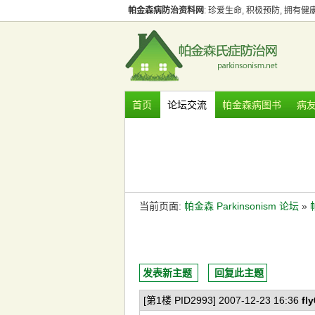
帕金森病防治资料网
: 珍爱生命, 积极预防, 拥有
首页
论坛交流
帕金森病图书
病
当前页面:
帕金森 Parkinsonism 论坛
»
发表新主题
回复此主题
[第1楼 PID2993] 2007-12-23 16:36
fl