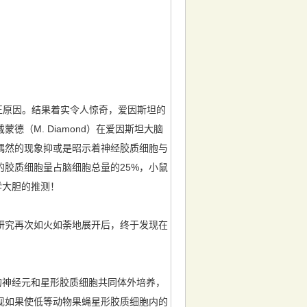
真正原因。结果着实令人惊奇，爱因斯坦的
（M. Diamond）在爱因斯坦大脑
偶然的现象抑或是昭示着神经胶质细胞与
胶质细胞量占脑细胞总量的25%，小鼠
学大胆的推测！
究再次如火如荼地展开后，终于发现在
的神经元和星形胶质细胞共同体外培养，
现如果使低等动物果蝇星形胶质细胞内的