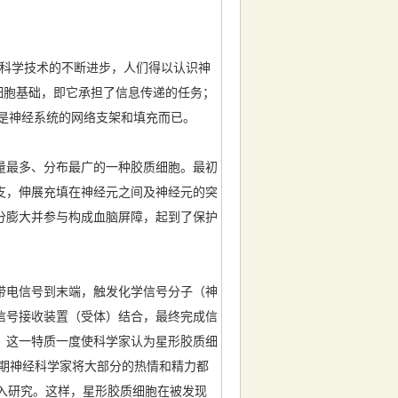
命科学技术的不断进步，人们得以认识神
智慧的细胞基础，即它承担了信息传递的任务；
起，是神经系统的网络支架和填充而已。
最多、分布最广的一种胶质细胞。最初
支，伸展充填在神经元之间及神经元的突
分膨大并参与构成血脑屏障，起到了保护
电信号到末端，触发化学信号分子（神
信号接收装置（受体）结合，最终完成信
。这一特质一度使科学家认为星形胶质细
前期神经科学家将大部分的热情和精力都
入研究。这样，星形胶质细胞在被发现