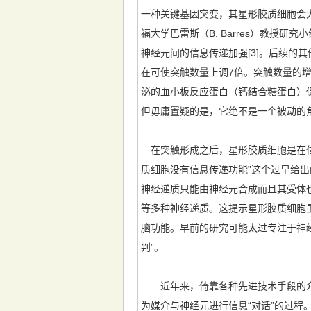
一种关键基因突变，其星形胶质细胞会
福大学巴雷斯（B. Barres）教授
神经元间的信息传递加强[3]。后续
在可使突触数量上调7倍。突触数量的增
泌的血小板反应蛋白（钙结合糖蛋白）
但毋庸置疑的是，它绝不是一个被动的
在突触形成之后，星形胶质细胞是在信
质细胞没有信息传递功能”这个过早给出
神经递质只能由神经元合成而且其受体
等多种神经递质。这提示星形胶质细胞
脑功能。早前的研究可能太过专注于神
判”。
近年来，倚靠各种先进技术手段的介入
为媒介与神经元进行信息“对话”的过