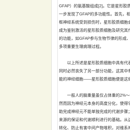
GFAP）的氨基酸组成[2]。它是星
一步发现了GFAP的多功能性。首先，
枢神经系统受到损伤时，星形胶质细胞会
成为鉴别激活的星形胶质细胞及研究其
的功能，如GFAP参与生物节律的形
多项重要生理病理过程。
以上所述是星形胶质细胞中具有代表
同时必然丧失了另一部分功能，这其中
能的神经细胞——星形胶质细胞便是这
一般人的脑重量虽仅占体重的2%～3
然而因为神经元本身的高度分化，使得
助完成神经元不能单独完成的代谢步骤
来源的保证和代谢顺利进行的基础。从
转化、防止有害中间产物堆积，对维系