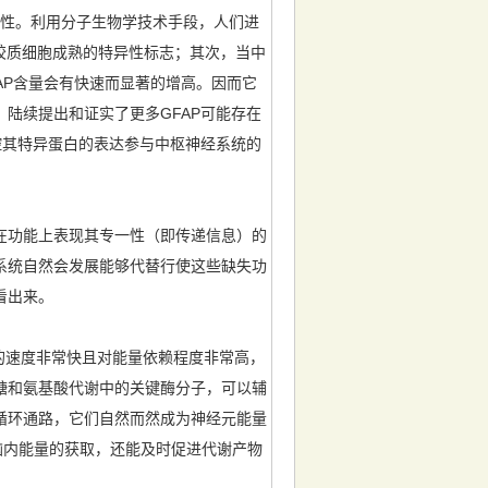
稳定性。利用分子生物学技术手段，人们进
形胶质细胞成熟的特异性标志；其次，当中
AP含量会有快速而显著的增高。因而它
陆续提出和证实了更多GFAP可能存在
控其特异蛋白的表达参与中枢神经系统的
功能上表现其专一性（即传递信息）的
系统自然会发展能够代替行使这些缺失功
看出来。
的速度非常快且对能量依赖程度非常高，
糖和氨基酸代谢中的关键酶分子，可以辅
循环通路，它们自然而然成为神经元能量
脑内能量的获取，还能及时促进代谢产物