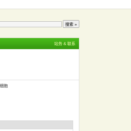
站务 & 联系
质细胞