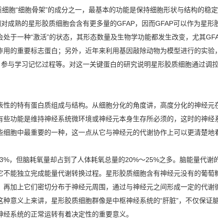
形胶质细胞“细胞骨架”的成分之一，最基本的功能是保持细胞形状与结构的
相对成熟的星形胶质细胞会含有更多量的GFAP，因而GFAP可以作为星
处于一种“激活”的状态，其形态数量及生物学功能都发生改变，尤其GF
作用的重要标志蛋白；另外，近年来利用基因敲除动物为模型进行的实验，
成、参与学习记忆过程等。对这一关键蛋白的研究说明星形胶质细胞通过调
性的特有蛋白质组成与结构。从细胞分化的角度讲，高度分化的神经元在
有些功能是维持神经系统微环境或神经元本身生存所必须的，这时的神经
些细胞中最重要的一种，这一点从它与神经元的代谢协作上可以更清楚地
%，但脑耗氧量却占到了人体耗氧总量的20%～25%之多。脑能量代谢
它不能独立完成能量代谢转换过程。星形胶质细胞含有神经元没有的葡萄
；再加上它们密切分布于神经元周围，通过与神经元之间形成一定的代谢
这种意义上来讲，星形胶质细胞群像是中枢神经系统的“肝脏”，不仅保证
神经系统的正常运转有着决定性的重要意义。