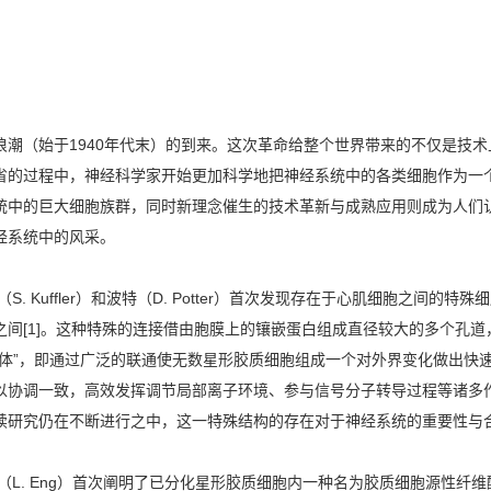
（始于1940年代末）的到来。这次革命给整个世界带来的不仅是技术
省的过程中，神经科学家开始更加科学地把神经系统中的各类细胞作为一
统中的巨大细胞族群，同时新理念催生的技术革新与成熟应用则成为人们认
经系统中的风采。
 Kuffler）和波特（D. Potter）首次发现存在于心肌细胞之间的
之间[1]。这种特殊的连接借由胞膜上的镶嵌蛋白组成直径较大的多个孔
胞体”，即通过广泛的联通使无数星形胶质细胞组成一个对外界变化做出快
以协调一致，高效发挥调节局部离子环境、参与信号分子转导过程等诸多
续研究仍在不断进行之中，这一特殊结构的存在对于神经系统的重要性与
g）首次阐明了已分化星形胶质细胞内一种名为胶质细胞源性纤维酸性蛋白（glia fib