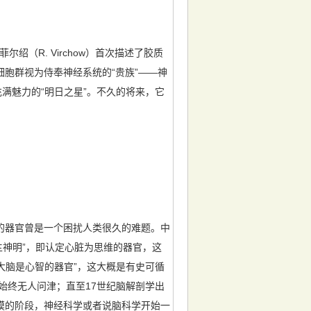
（R. Virchow）首次描述了胶质
胞群视为侍奉神经系统的“贵族”——神
满魅力的“明日之星”。不久的将来，它
器官曾是一个困扰人类很久的难题。中
主神明”，即认定心脏为思维的器官，这
出“大脑是心智的器官”，这大概是有史可循
始终无人问津；直至17世纪脑解剖学出
模的阶段，神经科学或者说脑科学开始一