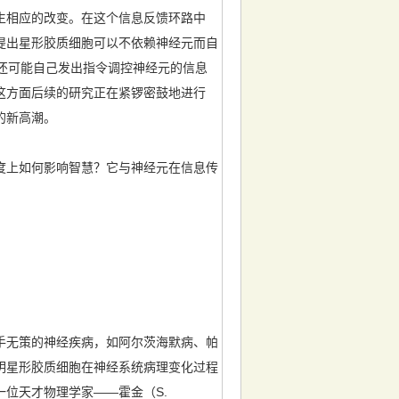
生相应的改变。在这个信息反馈环路中
进一步提出星形胶质细胞可以不依赖神经元而自
至还可能自己发出指令调控神经元的信息
这方面后续的研究正在紧锣密鼓地进行
的新高潮。
上如何影响智慧？它与神经元在信息传
手无策的神经疾病，如阿尔茨海默病、帕
明星形胶质细胞在神经系统病理变化过程
位天才物理学家——霍金（S.