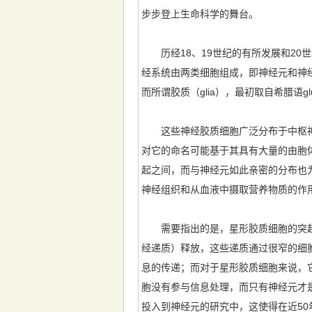
步步登上生命科学的舞台。
历经18、19世纪的有所发展和20
经系统由两类细胞组成，即神经元和神经胶质
而所谓胶质（glia），最初取自希腊语
这些神经胶质细胞广泛分布于中枢神
对它的命名可能基于其具有大量的由胞
起之间，而与神经元如此亲密的分布也
神经组织和从血液中摄取营养物质的作
需要指出的是，星形胶质细胞的突起
经递质）释放，这些递质通过很窄的细
息的传递；而对于星形胶质细胞来说，
胞没有参与信息处理，而只有神经元才
投入到神经元的研究中，这使得在近5