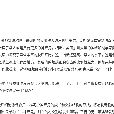
世之后，他那颗堪称世上最聪明的大脑被人取出进行研究，以期发现其智慧的
异于常人或是具有更多的神经元。相反，美国加州大学的神经解剖学家戴蒙德
皮层中发现了异常丰富的胶质细胞，这一指标远远高出常人的水平。这是
似乎生物进化程度越高，其脑内的胶质细胞所占的比例就越大，例如果蝇的
%。如此看来，说“神经胶细胞的比例可以反映智慧水平”也未尝不是一个科
星形胶质细胞没有参与大脑信息传递，直至近十几年对星形胶质细胞的研
不仅仅是一个“观众”。
质细胞像保育员一样呵护神经元的成长和突触结构的形成。将哺乳动物
而如果单独培养神经元，则它的树突形成发生障碍。平行的另一项实验发