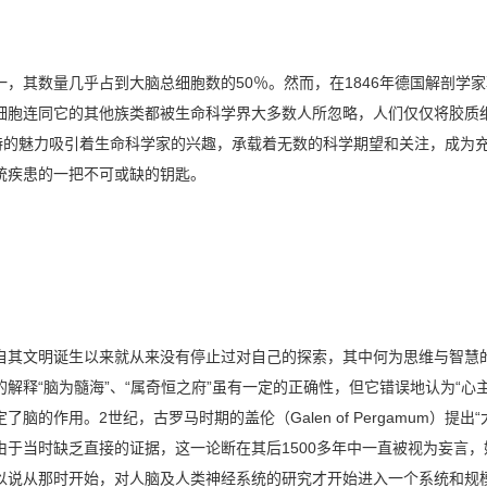
其数量几乎占到大脑总细胞数的50％。然而，在1846年德国解剖学家菲尔绍
细胞连同它的其他族类都被生命科学界大多数人所忽略，人们仅仅将胶质细
特的魅力吸引着生命科学家的兴趣，承载着无数的科学期望和关注，成为充
统疾患的一把不可或缺的钥匙。
其文明诞生以来就从来没有停止过对自己的探索，其中何为思维与智慧的
解释“脑为髓海”、“属奇恒之府”虽有一定的正确性，但它错误地认为“心
的作用。2世纪，古罗马时期的盖伦（Galen of Pergamum）提
于当时缺乏直接的证据，这一论断在其后1500多年中一直被视为妄言，
以说从那时开始，对人脑及人类神经系统的研究才开始进入一个系统和规