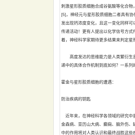
刺激星形胶质细胞合成谷氨酸等化合物
[5]，神经元与星形胶质细胞二者具有协作
发出现钙浓度变化，且这一变化同样可
传递活动！更有人提出以化学信号方式
着，神经科学家期待更多结果来判定星
高度发达的思维能力是人类繁衍生息
递中的具体合作机制到底如何？一系列
霍金与星形胶质细胞的遭遇：
防治疾病的钥匙
近年来，在神经科学各领域的研究中星
金森病、亚历山大病、癫痫、脑外伤、
中的作用将对人类认识和最终战胜这些