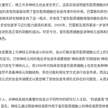
大量死亡，继之许多神经元也会发生死亡。这些实验说明星形胶质细胞对
研究小组的发现则直接证明了星形胶质细胞在信息传递中的作用。巴雷斯的研究
的其他相关研究相继支持了这一观点，并发现了星形胶质细胞增强突触信息
多恰恰是学习记忆能力提高的表现。2005年，巴雷斯及其同事进一步宣
促进形态正常的突触形成[4]。时至今日，星形胶质细胞促进神经元成熟
角色。
息要道上与神经元并肩战斗的伙伴。自从打破对星形胶质细胞认识上的坚
的定论。已知神经元间的电化学信息传递要借助“神经递质”的释放和“神
也只存在于神经元上，但1990年代陆续发现星形胶质细胞上也存在各种
虽然不具备神经元突触结构，但也可能利用化学方式进行信息传递，而且
经元式的信息传递模式以致忽略了其他信息传递形式存在的可能性，从而
，对神经系统内重要的信息分子钙所作的研究引人注目。“钙波振荡”
程。首先，神经元通过释放神经递质作用于星形胶质细胞上的神经递质受体