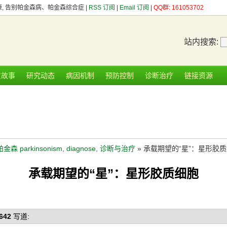
健康, 告别帕金森病、帕金森综合症 |
RSS 订阅
|
Email 订阅
|
QQ群: 161053702
站内搜索:
友故事
研究动态
病因机制
预防控制
诊断治疗
链接资源
帕金森 parkinsonism, diagnose, 诊断与治疗
» 承载期望的“星”：星形胶
承载期望的“星”：星形胶质细胞
y642
写道: