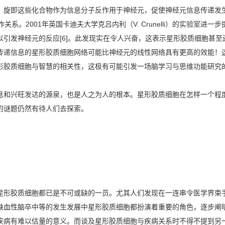
，旋即这些化合物作为信息分子反作用于神经元，促使神经元信息传递发
关系。2001年英国卡迪夫大学克吕内利（V. Crunelli）的实验室
以引发神经元的反应[6]。此发现实在令人兴奋，这表示星形胶质细胞甚
传递信息的星形胶质细胞网络可能比神经元的线性网络具有更高的效能！
形胶质细胞与智慧的相关性，这极有可能引发一场脑学习与思维功能研究
和兴旺发达的源泉，也是人之为人的根本。星形胶质细胞在怎样一个程度
的谜题仍然有待人们去探索。
形胶质细胞都已是不可或缺的一员。尤其人们发现在一连串令医学界束
缺血性脑卒中等的发生发展中星形胶质细胞都扮演着重要的角色，逐步阐
疾病有难以估量的意义。而谈及星形胶质细胞与疾病关系时不得不提到另一