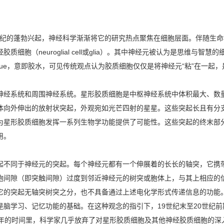
世纪的蓬勃兴起，神经科学渐渐将它的研究热点聚焦在细胞层面。伴随生
细胞（neuroglial cell或glia）。其中神经元被认为是思维与
glue，意即胶水，可见传统观点认为胶质细胞仅仅是将神经元“粘”在一
经系统和周围神经系统。星形胶质细胞是中枢神经系统中体积最大、数量
体向外伸出的放射状突起，外观宛如光芒四射的星星。这些突起长且有分
为星形胶质细胞发挥一系列生物学功能提供了可能性。这些突起的终末部
用。
不同于神经元的突起。每个神经元都有一个伸展着的长长的轴突，它携带
胞间隙（即突触间隙）过度到邻近神经元的树突或胞体上，与其上相应的
它的突起无轴突树突之分，也不具备通过上述电化学形式传递信息的功能
是脑学习、记忆功能的基础。在这种观念的指引下，19世纪末至20世纪
0年的时间里，科学家几乎放弃了对星形胶质细胞及其他神经胶质细胞的深