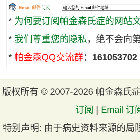
Email 邮件
订阅
*
为何要订阅帕金森氏症的网站文
*
我们尊重您的隐私
，绝不会向
*
帕金森QQ交流群
：
161053702
版权所有 ©
2007-2026 帕金森氏
订阅
|
Email 订
特别声明:
由于病史资料来源的局